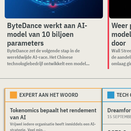
ByteDance werkt aan AI-
Weer 
model van 10 biljoen
model
parameters
door
ByteDance zet de volgende stap in de
Wall Stree
wereldwijde AI-race. Het Chinese
de aandel
technologiebedrijf ontwikkelt een model...
omlaag gi
EXPERT AAN HET WOORD
TECH
Tokenomics bepaalt het rendement
Dreamfor
van AI
15 SEPTEMB
Vrijwel iedere organisatie heeft inmiddels een AI-
strategie. Veel min...