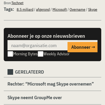
Bron:
Technet
Tags:
8.5 miljard
/
afgerond
/
Microsoft
/
Overname
/
Skype
Abonneer je op onze nieuwsbrieven
Morning Bytes
Weekly Advisor
GERELATEERD
Rechter: “Microsoft mag Skype overnemen”
Skype neemt GroupMe over