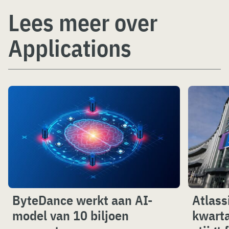
Lees meer over
Applications
ByteDance werkt aan AI-
Atlass
model van 10 biljoen
kwarta