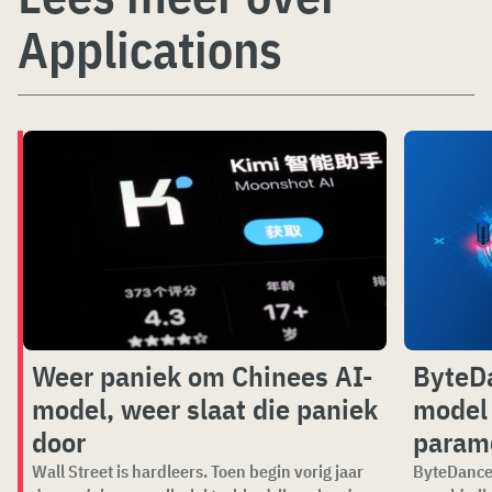
Applications
Weer paniek om Chinees AI-
ByteDa
model, weer slaat die paniek
model 
door
param
Wall Street is hardleers. Toen begin vorig jaar
ByteDance 