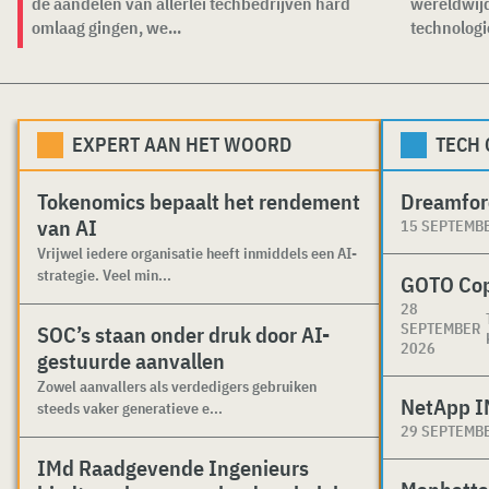
de aandelen van allerlei techbedrijven hard
wereldwijd
omlaag gingen, we...
technologi
EXPERT AAN HET WOORD
TECH
Tokenomics bepaalt het rendement
Dreamfor
van AI
15 SEPTEMB
Vrijwel iedere organisatie heeft inmiddels een AI-
strategie. Veel min...
GOTO Co
28
SEPTEMBER
SOC’s staan onder druk door AI-
2026
gestuurde aanvallen
Zowel aanvallers als verdedigers gebruiken
NetApp I
steeds vaker generatieve e...
29 SEPTEMB
IMd Raadgevende Ingenieurs