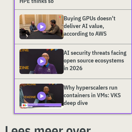
HPE thinks so
Buying GPUs doesn't
deliver AI value,
according to AWS
AI security threats facing
open source ecosystems
in 2026
Why hyperscalers run
containers in VMs: VKS
deep dive
Lees meer over