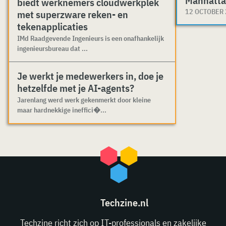
Manhatta
biedt werknemers cloudwerkplek
12 OCTOBER
met superzware reken- en
tekenapplicaties
IMd Raadgevende Ingenieurs is een onafhankelijk
ingenieursbureau dat ...
Je werkt je medewerkers in, doe je
hetzelfde met je AI-agents?
Jarenlang werd werk gekenmerkt door kleine
maar hardnekkige ineffici�...
Techzine.nl
Techzine richt zich op IT-professionals en zakelijke