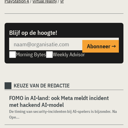
PlayStation 4
/
virtual reality
/
vr
Blijf op de hoogte!
Morning Bytes
Weekly Advisor
KEUZE VAN DE REDACTIE
FOMO in AI-land: ook Meta meldt incident
met hackend AI-model
De timing van security-incidenten bij AI-spelers is bijzonder. Na
Ope...