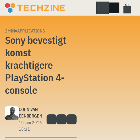
Skip
to
content
2MIN
APPLICATIONS
Sony bevestigt
komst
krachtigere
PlayStation 4-
console
COEN VAN
EENBERGEN
10 juni 2016
16:11