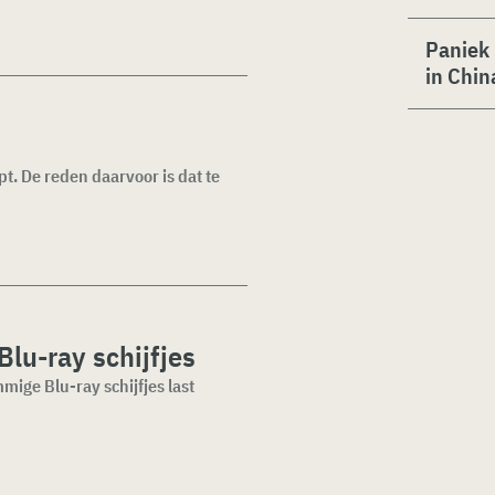
Paniek 
in Chin
pt. De reden daarvoor is dat te
lu-ray schijfjes
ige Blu-ray schijfjes last