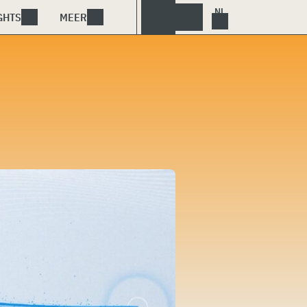
GHTS
MEER