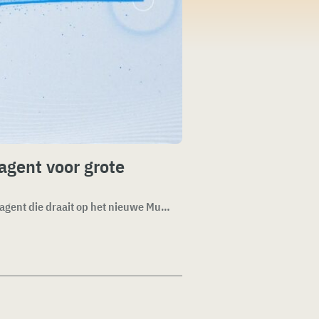
gent voor grote
Meta introduceert Muse Code, een terminal coding agent die draait op het nieuwe Muse Spark 1.2-model. De agen...