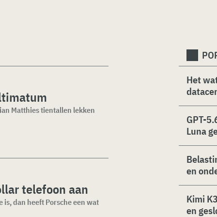
PO
Het wat
datacen
ultimatum
an Matthies tientallen lekken
GPT-5.6
Luna g
Belasti
en ond
llar telefoon aan
Kimi K3
e is, dan heeft Porsche een wat
en gesl