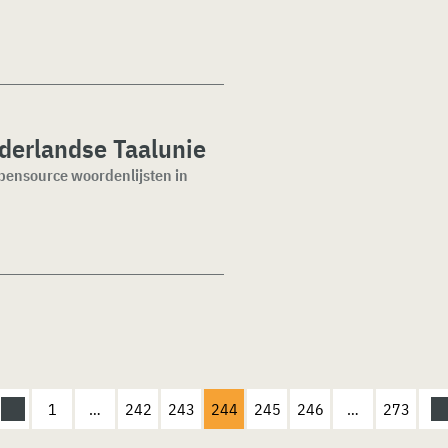
ederlandse Taalunie
 opensource woordenlijsten in
1
…
242
243
244
245
246
…
273