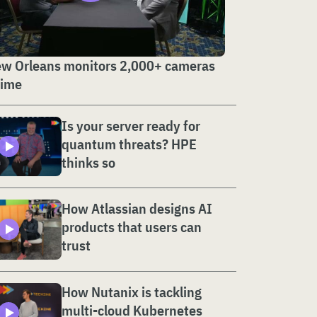
w Orleans monitors 2,000+ cameras
time
Is your server ready for
quantum threats? HPE
thinks so
How Atlassian designs AI
products that users can
trust
How Nutanix is tackling
multi-cloud Kubernetes