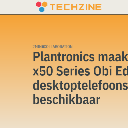
Skip
to
content
2MIN
COLLABORATION
Plantronics maa
x50 Series Obi Ed
desktoptelefoon
beschikbaar