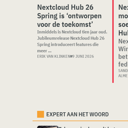
Nextcloud Hub 26
Ne
Spring is ‘ontworpen
mo
voor de toekomst’
soe
Hu
Inmiddels is Nextcloud tien jaar oud.
Jubileumrelease Nextcloud Hub 26
Nex
Spring introduceert features die
Win
meer ...
bet
ERIK VAN KLINKEN
9 JUNI 2026
fed
SAND
ALME
EXPERT AAN HET WOORD