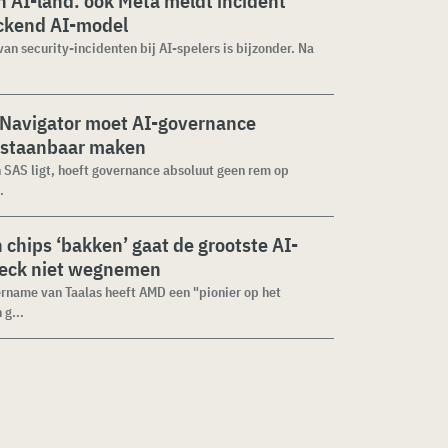
 AI-land: ook Meta meldt incident
ckend AI-model
van security-incidenten bij AI-spelers is bijzonder. Na
 Navigator moet AI-governance
staanbaar maken
n SAS ligt, hoeft governance absoluut geen rem op
.
n chips ‘bakken’ gaat de grootste AI-
neck niet wegnemen
rname van Taalas heeft AMD een "pionier op het
 g...