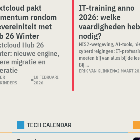
xtcloud pakt
IT-training anno
mentum rondom
2026: welke
vereiniteit met
vaardigheden heb
b 26 Winter
nodig?
tcloud Hub 26
NIS2-wetgeving, AI-tools, n
cyberdreigingen: IT-professi
ter: nieuwe engine,
moeten bij van alles bij de les 
ere migratie en
Bij ...
eratie
ERIK VAN KLINKEN
2 MAART 20
ER
18 FEBRUARI
KINDERS
2026
TECH CALENDAR