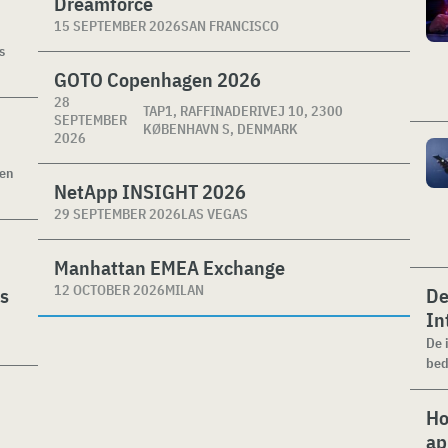
Dreamforce
15 SEPTEMBER 2026
SAN FRANCISCO
s
GOTO Copenhagen 2026
28
TAP1, RAFFINADERIVEJ 10, 2300
SEPTEMBER
KØBENHAVN S, DENMARK
2026
ken
NetApp INSIGHT 2026
29 SEPTEMBER 2026
LAS VEGAS
Manhattan EMEA Exchange
12 OCTOBER 2026
MILAN
es
De
In
De 
bed
Ho
ap