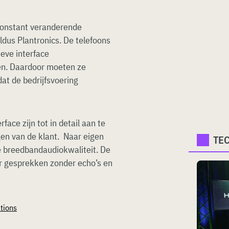
 constant veranderende
us Plantronics. De telefoons
ieve interface
sen. Daardoor moeten ze
at de bedrijfsvoering
ace zijn tot in detail aan te
en van de klant. Naar eigen
TE
e breedbandaudiokwaliteit. De
r gesprekken zonder echo’s en
tions