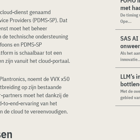
FOMO in
met ha
-cloud-dienst genaamd
De timing 
ice Providers (PDMS-SP). Dat
Ope...
enst moet het beheer
n de technische ondersteuning
SAS AI
lefoons en PDMS-SP
onweer
tform is schaalbaar tot een
Als het aa
innovatie..
 zijn vanuit het cloud-portaal.
LLM’s i
Plantronics, noemt de VVX x50
bottle
itbreiding op zijn bestaande
Met de ove
r-partners moet het dankzij de
gebied van
d-to-end-ervaring van het
 de cloud te vereenvoudigen.
sen