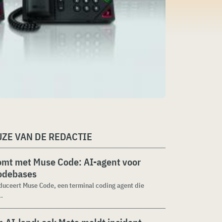
ZE VAN DE REDACTIE
omt met Muse Code: AI-agent voor
codebases
duceert Muse Code, een terminal coding agent die
..