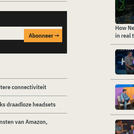
How Ne
in real 
tere connectiviteit
eks draadloze headsets
iensten van Amazon,