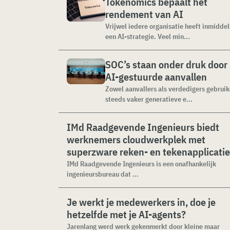
Tokenomics bepaalt het
rendement van AI
Vrijwel iedere organisatie heeft inmiddel
een AI-strategie. Veel min...
SOC’s staan onder druk door
AI-gestuurde aanvallen
Zowel aanvallers als verdedigers gebrui
steeds vaker generatieve e...
IMd Raadgevende Ingenieurs biedt
werknemers cloudwerkplek met
superzware reken- en tekenapplicati
IMd Raadgevende Ingenieurs is een onafhankelijk
ingenieursbureau dat ...
Je werkt je medewerkers in, doe je
hetzelfde met je AI-agents?
Jarenlang werd werk gekenmerkt door kleine maar