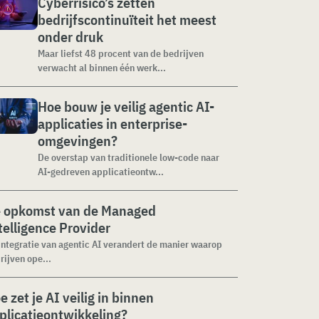
Cyberrisico’s zetten
bedrijfscontinuïteit het meest
onder druk
Maar liefst 48 procent van de bedrijven
verwacht al binnen één werk...
Hoe bouw je veilig agentic AI-
applicaties in enterprise-
omgevingen?
De overstap van traditionele low-code naar
AI-gedreven applicatieontw...
 opkomst van de Managed
telligence Provider
integratie van agentic AI verandert de manier waarop
rijven ope...
e zet je AI veilig in binnen
plicatieontwikkeling?