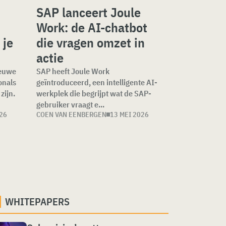
SAP lanceert Joule
Work: de AI-chatbot
 je
die vragen omzet in
actie
ieuwe
SAP heeft Joule Work
onals
geïntroduceerd, een intelligente AI-
zijn.
werkplek die begrijpt wat de SAP-
gebruiker vraagt e...
26
COEN VAN EENBERGEN
13 MEI 2026
WHITEPAPERS