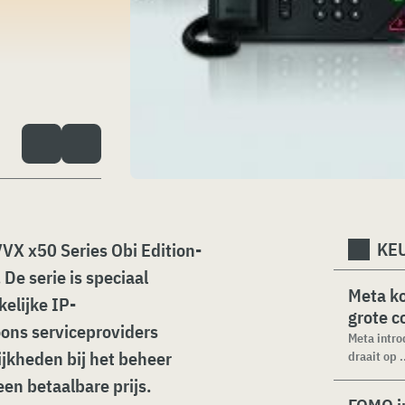
KEU
VVX x50 Series Obi Edition-
De serie is speciaal
Meta k
elijke IP-
grote 
ons serviceproviders
Meta intro
ijkheden bij het beheer
draait op .
en betaalbare prijs.