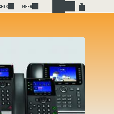
GHTS
MEER