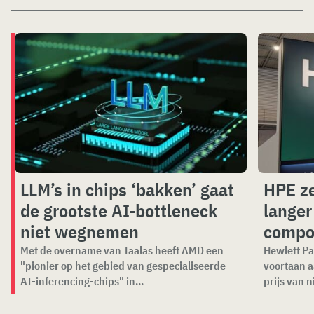
LLM’s in chips ‘bakken’ gaat
HPE ze
de grootste AI-bottleneck
langer
niet wegnemen
compo
Met de overname van Taalas heeft AMD een
Hewlett Pa
"pionier op het gebied van gespecialiseerde
voortaan a
AI-inferencing-chips" in...
prijs van n