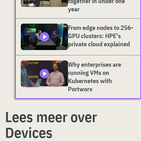
together in under one
year
From edge nodes to 256-
GPU clusters: HPE's
private cloud explained
Why enterprises are
running VMs on
Kubernetes with
Portworx
Lees meer over
Devices