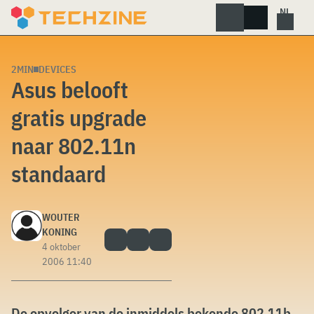
Skip
to
content
2MIN
DEVICES
Asus belooft
gratis upgrade
naar 802.11n
standaard
WOUTER
KONING
4 oktober
2006 11:40
De opvolger van de inmiddels bekende 802.11b