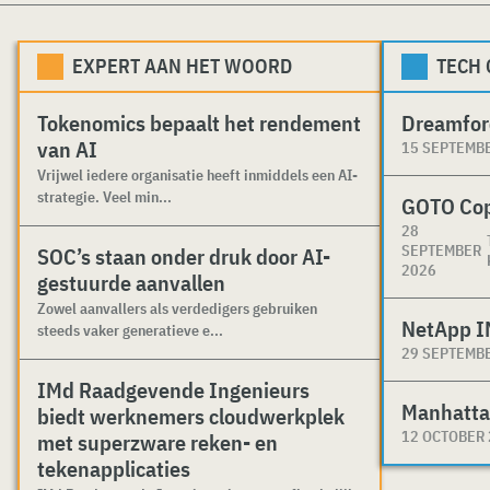
EXPERT AAN HET WOORD
TECH
Tokenomics bepaalt het rendement
Dreamfor
van AI
15 SEPTEMB
Vrijwel iedere organisatie heeft inmiddels een AI-
strategie. Veel min...
GOTO Co
28
SEPTEMBER
SOC’s staan onder druk door AI-
2026
gestuurde aanvallen
Zowel aanvallers als verdedigers gebruiken
NetApp I
steeds vaker generatieve e...
29 SEPTEMB
IMd Raadgevende Ingenieurs
Manhatta
biedt werknemers cloudwerkplek
12 OCTOBER
met superzware reken- en
tekenapplicaties