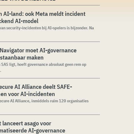
 AI-land: ook Meta meldt incident
ckend AI-model
van security-incidenten bij AI-spelers is bijzonder. Na
 Navigator moet AI-governance
staanbaar maken
n SAS ligt, hoeft governance absoluut geen rem op
.
cure AI Alliance deelt SAFE-
jnen voor AI-incidenten
cure AI Alliance, inmiddels ruim 120 organisaties
 lanceert asago voor
matiseerde AI-governance