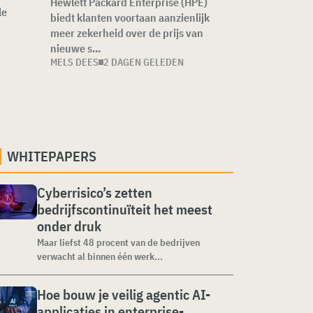
Hewlett Packard Enterprise (HPE)
le
biedt klanten voortaan aanzienlijk
meer zekerheid over de prijs van
nieuwe s...
MELS DEES
2 DAGEN GELEDEN
WHITEPAPERS
Cyberrisico’s zetten
bedrijfscontinuïteit het meest
onder druk
Maar liefst 48 procent van de bedrijven
verwacht al binnen één werk...
Hoe bouw je veilig agentic AI-
applicaties in enterprise-