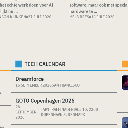
 het echte werk doen voor AI.
software, maar ook met specia
lijkt nu ...
hardware te ...
K VAN KLINKEN
27 JULI 2026
MELS DEES
16 JULI 2026
TECH CALENDAR
Dreamforce
15 SEPTEMBER 2026
SAN FRANCISCO
s
GOTO Copenhagen 2026
28
TAP1, RAFFINADERIVEJ 10, 2300
SEPTEMBER
KØBENHAVN S, DENMARK
2026
ken