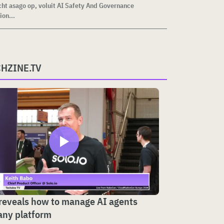
cht asago op, voluit AI Safety And Governance
ion...
CHZINE.TV
 reveals how to manage AI agents
any platform