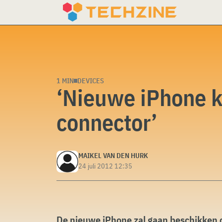
Skip
to
content
1 MIN
DEVICES
‘Nieuwe iPhone kr
connector’
MAIKEL VAN DEN HURK
24 juli 2012 12:35
De nieuwe iPhone zal gaan beschikken o