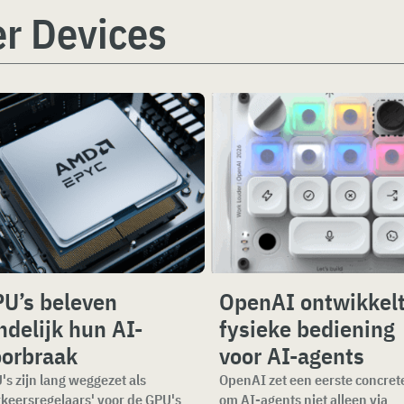
r Devices
U’s beleven
OpenAI ontwikkel
ndelijk hun AI-
fysieke bediening
orbraak
voor AI-agents
's zijn lang weggezet als
OpenAI zet een eerste concret
rkeersregelaars' voor de GPU's
om AI-agents niet alleen via