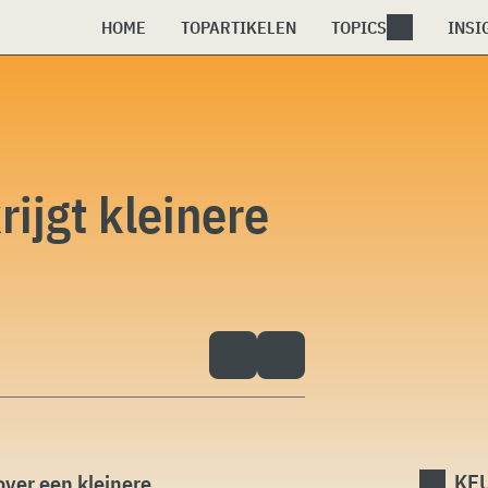
HOME
TOPARTIKELEN
TOPICS
INSI
ijgt kleinere
KEU
ver een kleinere