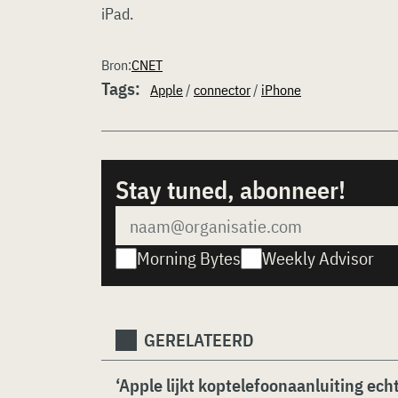
iPad.
Bron:
CNET
Tags:
Apple
/
connector
/
iPhone
Stay tuned, abonneer!
Morning Bytes
Weekly Advisor
GERELATEERD
‘Apple lijkt koptelefoonaanluiting ec