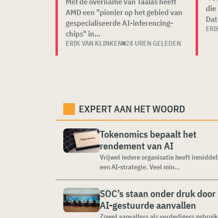
Met de overname van Taalas heeft
die
AMD een "pionier op het gebied van
Dat 
gespecialiseerde AI-inferencing-
ERI
chips" in...
ERIK VAN KLINKEN
24 UREN GELEDEN
EXPERT AAN HET WOORD
Tokenomics bepaalt het
rendement van AI
Vrijwel iedere organisatie heeft inmiddel
een AI-strategie. Veel min...
SOC’s staan onder druk door
AI-gestuurde aanvallen
Zowel aanvallers als verdedigers gebrui