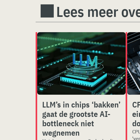
Lees meer ove
LLM’s in chips ‘bakken’
CP
gaat de grootste AI-
ei
bottleneck niet
do
wegnemen
CPU
've