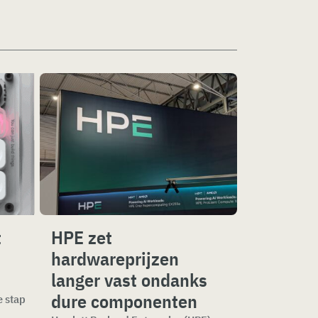
t
HPE zet
hardwareprijzen
langer vast ondanks
dure componenten
e stap