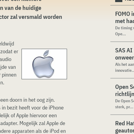
n van de huidige
FOMO in
ctor zal versmald worden
met ha
De timing 
Ope...
eldwijd
SAS AI
 zodat er
onweer
audio
Als het aa
ijde van
innovatie..
9 pinnen
n.
Open Se
richtli
een doorn in het oog zijn.
De Open Se
in bezit heeft voor de iPhone
sterk, pr...
elijk of Apple hiervoor een
Red Hat
 adapter. Mogelijk zal Apple de
geauto
dere apparaten als de iPod en