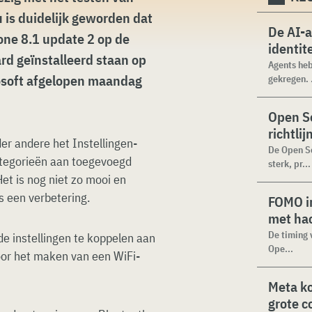
is duidelijk geworden dat
De AI-
ne 8.1 update 2 op de
identit
rd geïnstalleerd staan op
Agents heb
osoft afgelopen maandag
gekregen. .
Open Se
richtli
r andere het Instellingen-
De Open Se
tegorieën aan toegevoegd
sterk, pr...
Het is nog niet zo mooi en
s een verbetering.
FOMO in
met ha
De timing 
de instellingen te koppelen aan
Ope...
oor het maken van een WiFi-
Meta k
grote 