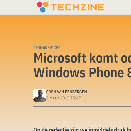
Skip
to
content
2MIN
DEVICES
Microsoft komt o
Windows Phone 8
COEN VAN EENBERGEN
5 maart 2015 15:47
Op de redactie zijn we inmiddels druk b