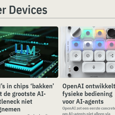
r Devices
’s in chips ‘bakken’
OpenAI ontwikkel
t de grootste AI-
fysieke bediening
tleneck niet
voor AI-agents
gnemen
OpenAI zet een eerste concret
om AI-agents niet alleen via