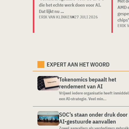
Met d
die het echte werk doen voor AI.
AMD e
Dat lijkt nu ...
gespe
ERIK VAN KLINKEN
27 JULI 2026
chips"
ERIK 
EXPERT AAN HET WOORD
Tokenomics bepaalt het
rendement van AI
Vrijwel iedere organisatie heeft inmiddel
een AI-strategie. Veel min...
SOC’s staan onder druk door
AI-gestuurde aanvallen
Zowel aanvallers als verdedigers gebrui