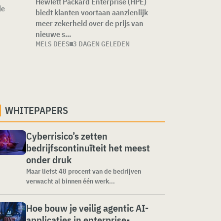
Hewlett Packard Enterprise (HPE)
le
biedt klanten voortaan aanzienlijk
meer zekerheid over de prijs van
nieuwe s...
MELS DEES
3 DAGEN GELEDEN
WHITEPAPERS
Cyberrisico’s zetten
bedrijfscontinuïteit het meest
onder druk
Maar liefst 48 procent van de bedrijven
verwacht al binnen één werk...
Hoe bouw je veilig agentic AI-
applicaties in enterprise-