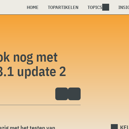
HOME
TOPARTIKELEN
TOPICS
INSI
ok nog met
.1 update 2
KEU
ezig met het testen van