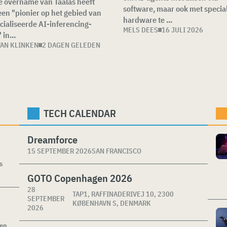
e overname van Taalas heeft
software, maar ook met specia
en "pionier op het gebied van
hardware te ...
cialiseerde AI-inferencing-
MELS DEES
16 JULI 2026
 in...
VAN KLINKEN
2 DAGEN GELEDEN
TECH CALENDAR
Dreamforce
15 SEPTEMBER 2026
SAN FRANCISCO
s
GOTO Copenhagen 2026
28
TAP1, RAFFINADERIVEJ 10, 2300
SEPTEMBER
KØBENHAVN S, DENMARK
2026
ken