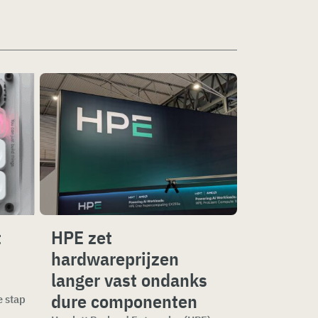
t
HPE zet
hardwareprijzen
langer vast ondanks
dure componenten
e stap