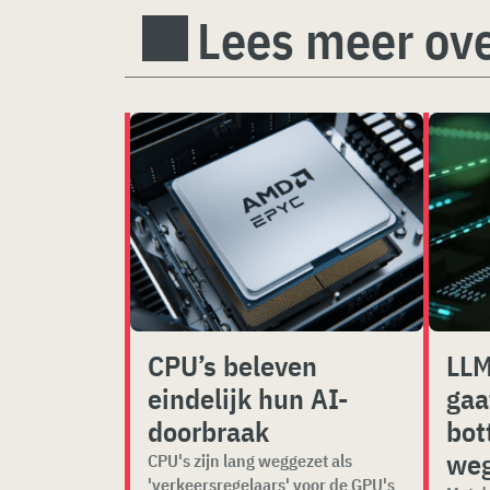
Lees meer ove
CPU’s beleven
LLM
eindelijk hun AI-
gaa
doorbraak
bot
we
CPU's zijn lang weggezet als
'verkeersregelaars' voor de GPU's