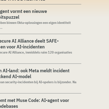
agent vormt een nieuwe
eitspuzzel
ben binnen Okta-oplossingen een eigen identiteit
..
cure AI Alliance deelt SAFE-
jnen voor AI-incidenten
cure AI Alliance, inmiddels ruim 120 organisaties
 AI-land: ook Meta meldt incident
ckend AI-model
van security-incidenten bij AI-spelers is bijzonder. Na
omt met Muse Code: AI-agent voor
codebases