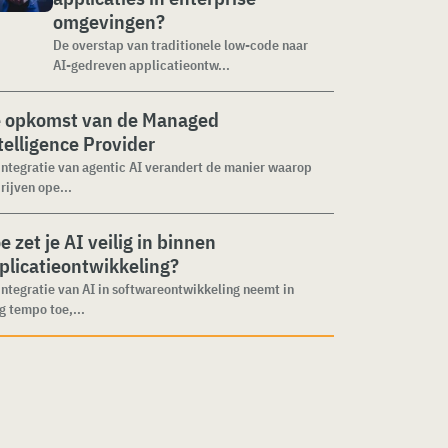
omgevingen?
De overstap van traditionele low-code naar
AI-gedreven applicatieontw...
 opkomst van de Managed
telligence Provider
integratie van agentic AI verandert de manier waarop
rijven ope...
e zet je AI veilig in binnen
plicatieontwikkeling?
integratie van AI in softwareontwikkeling neemt in
g tempo toe,...