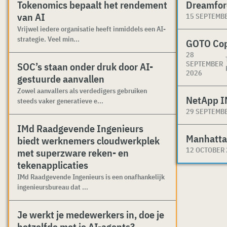
Tokenomics bepaalt het rendement
Dreamfor
van AI
15 SEPTEMB
Vrijwel iedere organisatie heeft inmiddels een AI-
strategie. Veel min...
GOTO Co
28
SEPTEMBER
SOC’s staan onder druk door AI-
2026
gestuurde aanvallen
Zowel aanvallers als verdedigers gebruiken
NetApp I
steeds vaker generatieve e...
29 SEPTEMB
IMd Raadgevende Ingenieurs
Manhatta
biedt werknemers cloudwerkplek
12 OCTOBER
met superzware reken- en
tekenapplicaties
IMd Raadgevende Ingenieurs is een onafhankelijk
ingenieursbureau dat ...
Je werkt je medewerkers in, doe je
hetzelfde met je AI-agents?