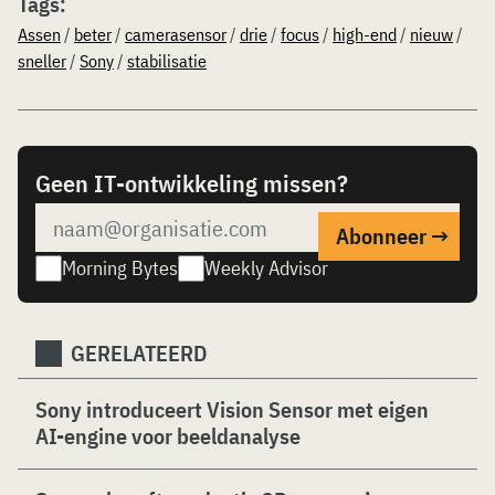
Tags:
Assen
/
beter
/
camerasensor
/
drie
/
focus
/
high-end
/
nieuw
/
sneller
/
Sony
/
stabilisatie
Geen IT-ontwikkeling missen?
Morning Bytes
Weekly Advisor
GERELATEERD
Sony introduceert Vision Sensor met eigen
AI-engine voor beeldanalyse