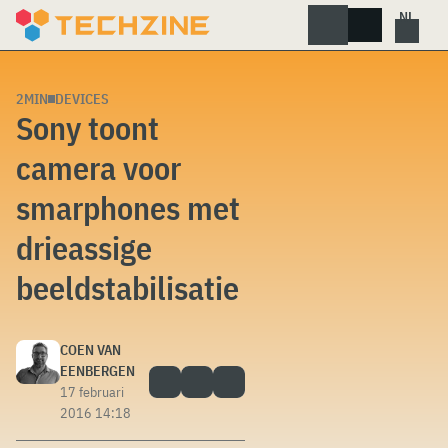
Skip
to
content
2MIN
DEVICES
Sony toont
camera voor
smarphones met
drieassige
beeldstabilisatie
COEN VAN
EENBERGEN
17 februari
2016 14:18