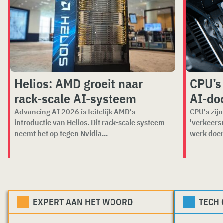
Helios: AMD groeit naar
CPU’s
rack-scale AI-systeem
AI-do
Advancing AI 2026 is feitelijk AMD's
CPU's zijn
introductie van Helios. Dit rack-scale systeem
'verkeers
neemt het op tegen Nvidia...
werk doen 
EXPERT AAN HET WOORD
TECH