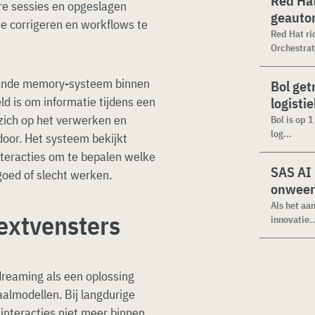
Red Hat
re sessies en opgeslagen
geauto
e corrigeren en workflows te
Red Hat ri
Orchestrat
aande memory-systeem binnen
Bol get
 is om informatie tijdens een
logisti
 zich op het verwerken en
Bol is op 
log...
oor. Het systeem bekijkt
nteracties om te bepalen welke
SAS AI
goed of slecht werken.
onweer
Als het aa
extvensters
innovatie..
dreaming als een oplossing
almodellen. Bij langdurige
interacties niet meer binnen