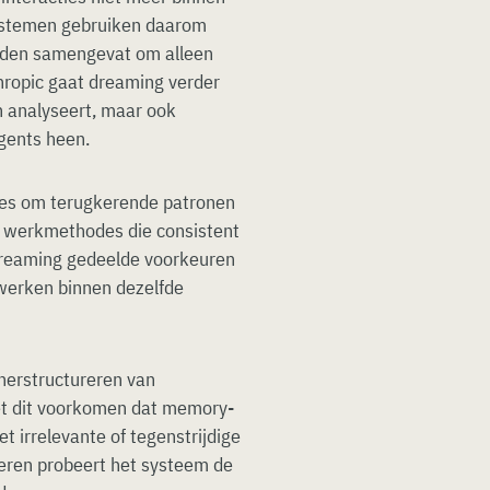
ystemen gebruiken daarom
rden samengevat om alleen
hropic gaat dreaming verder
n analyseert, maar ook
gents heen.
res om terugkerende patronen
of werkmethodes die consistent
dreaming gedeelde voorkeuren
erken binnen dezelfde
 herstructureren van
t dit voorkomen dat memory-
t irrelevante of tegenstrijdige
seren probeert het systeem de