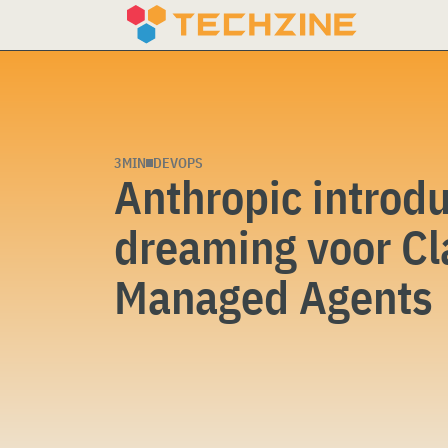
Skip
to
content
3MIN
DEVOPS
Anthropic introd
dreaming voor C
Managed Agents