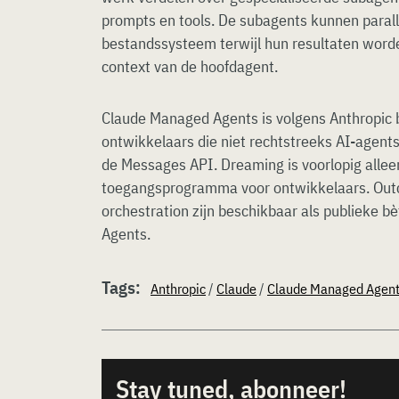
prompts en tools. De subagents kunnen paral
bestandssysteem terwijl hun resultaten wor
context van de hoofdagent.
Claude Managed Agents is volgens Anthropic b
ontwikkelaars die niet rechtstreeks AI-agent
de Messages API. Dreaming is voorlopig allee
toegangsprogramma voor ontwikkelaars. Out
orchestration zijn beschikbaar als publieke 
Agents.
Tags:
Anthropic
/
Claude
/
Claude Managed Agen
Stay tuned, abonneer!