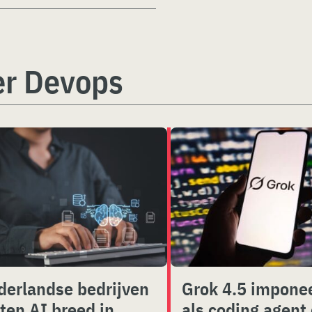
er Devops
derlandse bedrijven
Grok 4.5 impone
ten AI breed in,
als coding agent