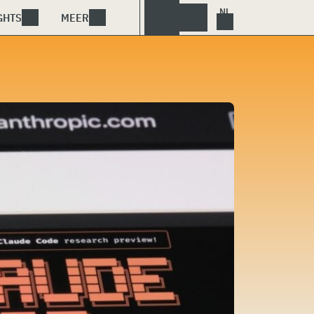
GHTS
MEER