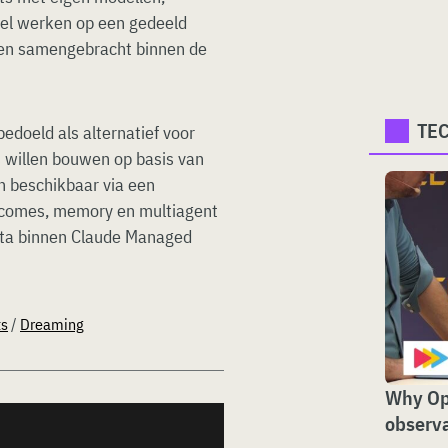
lel werken op een gedeeld
den samengebracht binnen de
TE
edoeld als alternatief voor
s willen bouwen op basis van
n beschikbaar via een
comes, memory en multiagent
bèta binnen Claude Managed
ts
/
Dreaming
Why Op
observa