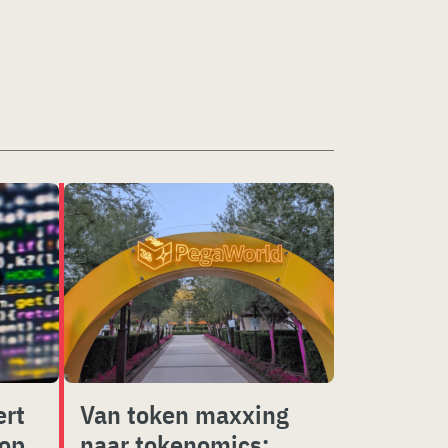
ert
Van token maxxing
 op
naar tokenomics: