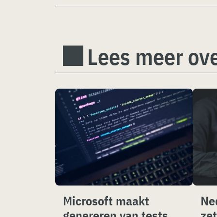
Lees meer ov
Microsoft maakt
Ne
genereren van tests
zet