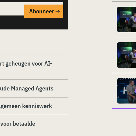
ert geheugen voor AI-
laude Managed Agents
algemeen kenniswerk
 voor betaalde