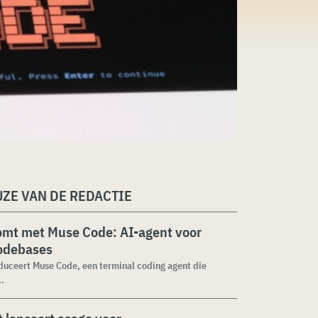
ZE VAN DE REDACTIE
omt met Muse Code: AI-agent voor
codebases
duceert Muse Code, een terminal coding agent die
..