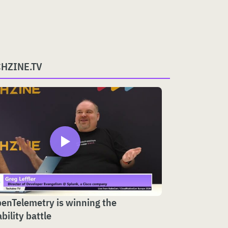
CHZINE.TV
enTelemetry is winning the
bility battle