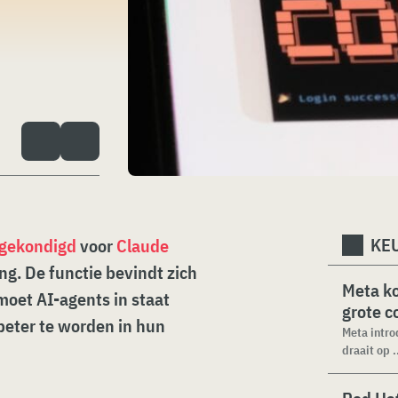
KEU
gekondigd
voor
Claude
g. De functie bevindt zich
Meta k
oet AI-agents in staat
grote 
 beter te worden in hun
Meta intro
draait op .