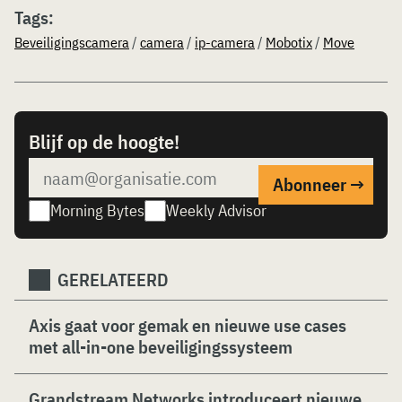
Tags:
Beveiligingscamera
/
camera
/
ip-camera
/
Mobotix
/
Move
Blijf op de hoogte!
Morning Bytes
Weekly Advisor
GERELATEERD
Axis gaat voor gemak en nieuwe use cases
met all-in-one beveiligingssysteem
Grandstream Networks introduceert nieuwe