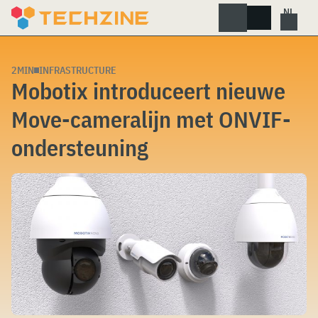
Skip
to
content
2MIN
INFRASTRUCTURE
Mobotix introduceert nieuwe
Move-cameralijn met ONVIF-
ondersteuning