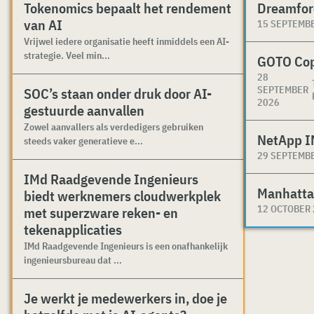
Tokenomics bepaalt het rendement
Dreamfor
van AI
15 SEPTEMB
Vrijwel iedere organisatie heeft inmiddels een AI-
strategie. Veel min...
GOTO Co
28
SEPTEMBER
SOC’s staan onder druk door AI-
2026
gestuurde aanvallen
Zowel aanvallers als verdedigers gebruiken
NetApp I
steeds vaker generatieve e...
29 SEPTEMB
IMd Raadgevende Ingenieurs
Manhatta
biedt werknemers cloudwerkplek
12 OCTOBER
met superzware reken- en
tekenapplicaties
IMd Raadgevende Ingenieurs is een onafhankelijk
ingenieursbureau dat ...
Je werkt je medewerkers in, doe je