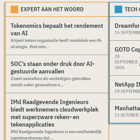
EXPERT AAN HET WOORD
TECH
Tokenomics bepaalt het rendement
Dreamfor
van AI
15 SEPTEMB
Vrijwel iedere organisatie heeft inmiddels een AI-
strategie. Veel min...
GOTO Co
28
SEPTEMBER
SOC’s staan onder druk door AI-
2026
gestuurde aanvallen
Zowel aanvallers als verdedigers gebruiken
NetApp I
steeds vaker generatieve e...
29 SEPTEMB
IMd Raadgevende Ingenieurs
Manhatta
biedt werknemers cloudwerkplek
12 OCTOBER
met superzware reken- en
tekenapplicaties
IMd Raadgevende Ingenieurs is een onafhankelijk
ingenieursbureau dat ...