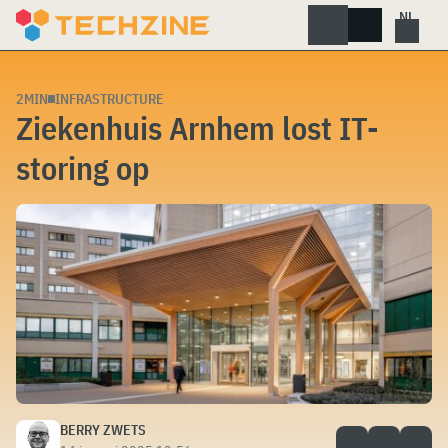
Skip
to
content
2MIN
INFRASTRUCTURE
Ziekenhuis Arnhem lost IT-
storing op
BERRY ZWETS