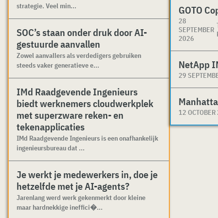
strategie. Veel min...
GOTO Co
28
SEPTEMBER
SOC’s staan onder druk door AI-
2026
gestuurde aanvallen
Zowel aanvallers als verdedigers gebruiken
NetApp I
steeds vaker generatieve e...
29 SEPTEMB
IMd Raadgevende Ingenieurs
Manhatta
biedt werknemers cloudwerkplek
12 OCTOBER
met superzware reken- en
tekenapplicaties
IMd Raadgevende Ingenieurs is een onafhankelijk
ingenieursbureau dat ...
Je werkt je medewerkers in, doe je
hetzelfde met je AI-agents?
Jarenlang werd werk gekenmerkt door kleine
maar hardnekkige ineffici�...