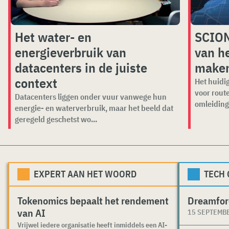
Het water- en
SCION
energieverbruik van
van he
datacenters in de juiste
make
context
Het huidig
voor rout
Datacenters liggen onder vuur vanwege hun
omleiding
energie- en waterverbruik, maar het beeld dat
geregeld geschetst wo...
EXPERT AAN HET WOORD
TECH
Tokenomics bepaalt het rendement
Dreamfor
van AI
15 SEPTEMB
Vrijwel iedere organisatie heeft inmiddels een AI-