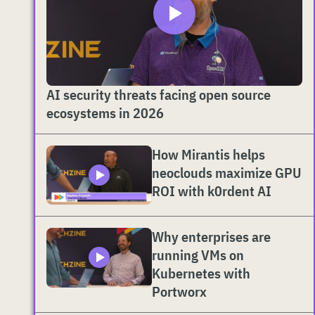
AI security threats facing open source
ecosystems in 2026
How Mirantis helps
neoclouds maximize GPU
ROI with k0rdent AI
Why enterprises are
running VMs on
Kubernetes with
Portworx