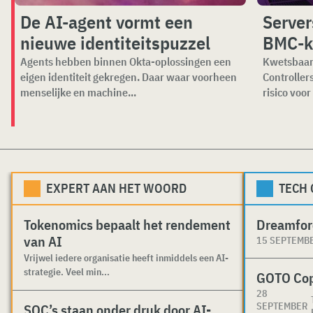
De AI-agent vormt een
Server
nieuwe identiteitspuzzel
BMC-k
Agents hebben binnen Okta-oplossingen een
Kwetsbaar
eigen identiteit gekregen. Daar waar voorheen
Controller
menselijke en machine...
risico voor
EXPERT AAN HET WOORD
TECH
Tokenomics bepaalt het rendement
Dreamfor
van AI
15 SEPTEMB
Vrijwel iedere organisatie heeft inmiddels een AI-
strategie. Veel min...
GOTO Co
28
SEPTEMBER
SOC’s staan onder druk door AI-