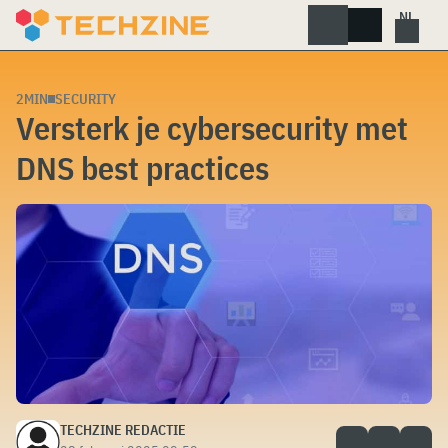
Skip
to
content
2MIN
SECURITY
Versterk je cybersecurity met
DNS best practices
TECHZINE REDACTIE