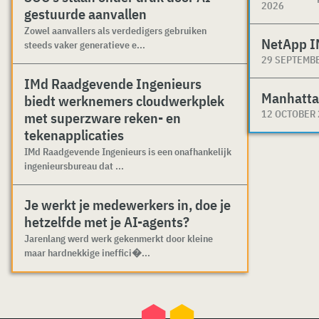
2026
gestuurde aanvallen
Zowel aanvallers als verdedigers gebruiken
NetApp I
steeds vaker generatieve e...
29 SEPTEMB
IMd Raadgevende Ingenieurs
Manhatta
biedt werknemers cloudwerkplek
12 OCTOBER
met superzware reken- en
tekenapplicaties
IMd Raadgevende Ingenieurs is een onafhankelijk
ingenieursbureau dat ...
Je werkt je medewerkers in, doe je
hetzelfde met je AI-agents?
Jarenlang werd werk gekenmerkt door kleine
maar hardnekkige ineffici�...