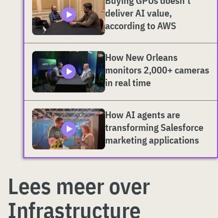
Buying GPUs doesn't
deliver AI value,
according to AWS
How New Orleans
monitors 2,000+ cameras
in real time
How AI agents are
transforming Salesforce
marketing applications
Lees meer over
Infrastructure