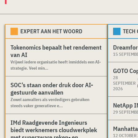
EXPERT AAN HET WOORD
TECH
Tokenomics bepaalt het rendement
Dreamfor
van AI
15 SEPTEMB
Vrijwel iedere organisatie heeft inmiddels een AI-
strategie. Veel min...
GOTO Co
28
SEPTEMBER
SOC’s staan onder druk door AI-
2026
gestuurde aanvallen
Zowel aanvallers als verdedigers gebruiken
NetApp I
steeds vaker generatieve e...
29 SEPTEMB
IMd Raadgevende Ingenieurs
Manhatta
biedt werknemers cloudwerkplek
12 OCTOBER
met superzware reken- en