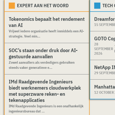
EXPERT AAN HET WOORD
TECH
Tokenomics bepaalt het rendement
Dreamfor
van AI
15 SEPTEMB
Vrijwel iedere organisatie heeft inmiddels een AI-
strategie. Veel min...
GOTO Co
28
SEPTEMBER
SOC’s staan onder druk door AI-
2026
gestuurde aanvallen
Zowel aanvallers als verdedigers gebruiken
NetApp I
steeds vaker generatieve e...
29 SEPTEMB
IMd Raadgevende Ingenieurs
Manhatta
biedt werknemers cloudwerkplek
12 OCTOBER
met superzware reken- en
tekenapplicaties
IMd Raadgevende Ingenieurs is een onafhankelijk
ingenieursbureau dat ...