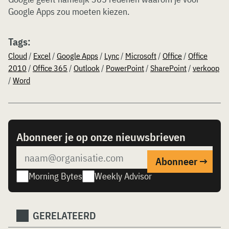
Google Apps zou moeten kiezen.
Tags:
Cloud
/
Excel
/
Google Apps
/
Lync
/
Microsoft
/
Office
/
Office
2010
/
Office 365
/
Outlook
/
PowerPoint
/
SharePoint
/
verkoop
/
Word
Abonneer je op onze nieuwsbrieven
Morning Bytes
Weekly Advisor
GERELATEERD