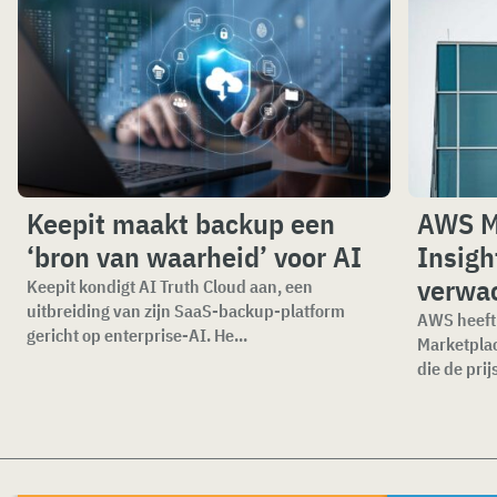
Keepit maakt backup een
AWS M
‘bron van waarheid’ voor AI
Insigh
verwa
Keepit kondigt AI Truth Cloud aan, een
uitbreiding van zijn SaaS-backup-platform
AWS heeft 
gericht op enterprise-AI. He...
Marketplac
die de prijs