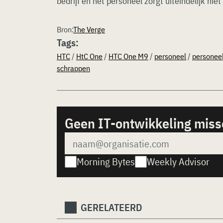
bedrijf en het personeel zorgt uiteindelijk nie
Bron:
The Verge
Tags:
HTC
/
HtC One
/
HTC One M9
/
personeel
/
personee
schrappen
Geen IT-ontwikkeling mis
Morning Bytes
Weekly Advisor
GERELATEERD