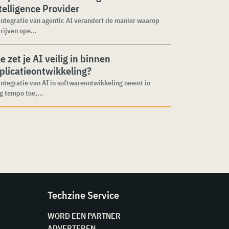
telligence Provider
integratie van agentic AI verandert de manier waarop
rijven ope...
e zet je AI veilig in binnen
plicatieontwikkeling?
integratie van AI in softwareontwikkeling neemt in
g tempo toe,...
Techzine Service
WORD EEN PARTNER
ADVERTEREN