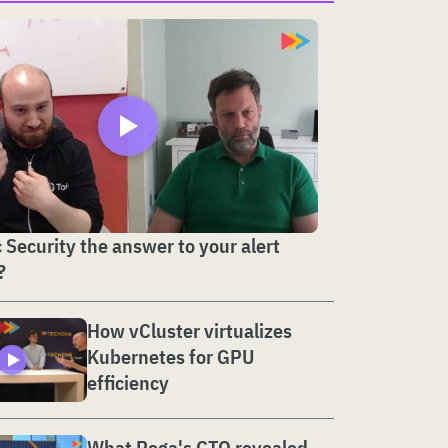
c Security the answer to your alert
?
How vCluster virtualizes
Kubernetes for GPU
efficiency
What Pega's CTO revealed