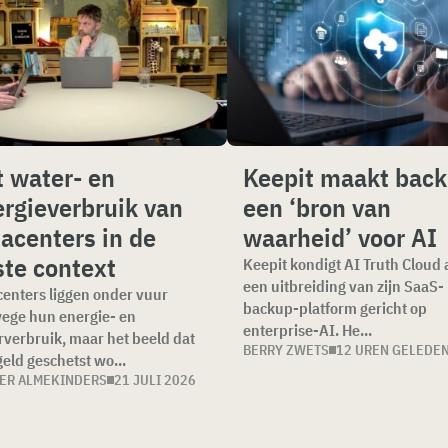
 water- en
Keepit maakt bac
rgieverbruik van
een ‘bron van
acenters in de
waarheid’ voor AI
ste context
Keepit kondigt AI Truth Cloud 
een uitbreiding van zijn SaaS-
enters liggen onder vuur
backup-platform gericht op
ege hun energie- en
enterprise-AI. He...
verbruik, maar het beeld dat
BERRY ZWETS
12 UREN GELEDE
eld geschetst wo...
ER ALMEKINDERS
21 JULI 2026