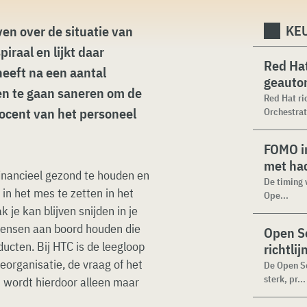
KEU
en over de situatie van
piraal en lijkt daar
Red Hat
 heeft na een aantal
geauto
en te gaan saneren om de
Red Hat ri
ocent van het personeel
Orchestrat
FOMO in
met ha
financieel gezond te houden en
De timing 
in het mes te zetten in het
Ope...
 je kan blijven snijden in je
 mensen aan boord houden die
Open Se
ucten. Bij HTC is de leegloop
richtli
reorganisatie, de vraag of het
De Open Se
sterk, pr...
n wordt hierdoor alleen maar