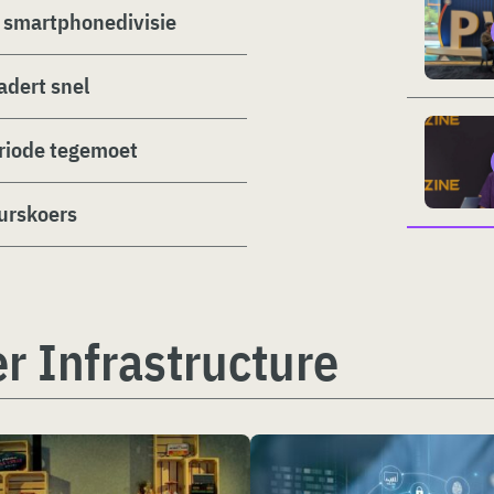
n smartphonedivisie
adert snel
eriode tegemoet
urskoers
r Infrastructure