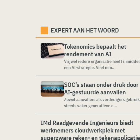
EXPERT AAN HET WOORD
Tokenomics bepaalt het
rendement van AI
Vrijwel iedere organisatie heeft inmiddel
een AI-strategie. Veel min...
SOC’s staan onder druk door
AI-gestuurde aanvallen
Zowel aanvallers als verdedigers gebrui
steeds vaker generatieve e...
IMd Raadgevende Ingenieurs biedt
werknemers cloudwerkplek met
superzware reken- en tekenapplicati