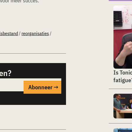
t voor meer succes.
lsbestand
/
reorganisaties
/
sen?
Is Toni
fatigue