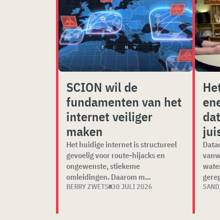
SCION wil de
Het
fundamenten van het
ene
internet veiliger
dat
maken
jui
Het huidige internet is structureel
Datac
gevoelig voor route-hijacks en
vanw
ongewenste, stiekeme
water
omleidingen. Daarom m...
gereg
BERRY ZWETS
30 JULI 2026
SAND