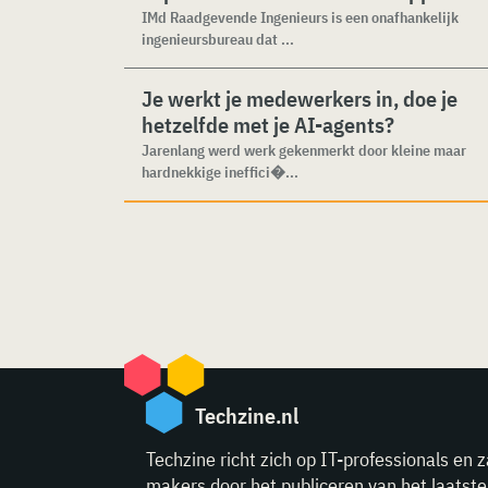
IMd Raadgevende Ingenieurs is een onafhankelijk
ingenieursbureau dat ...
Je werkt je medewerkers in, doe je
hetzelfde met je AI-agents?
Jarenlang werd werk gekenmerkt door kleine maar
hardnekkige ineffici�...
Techzine.nl
Techzine richt zich op IT-professionals en z
makers door het publiceren van het laatst