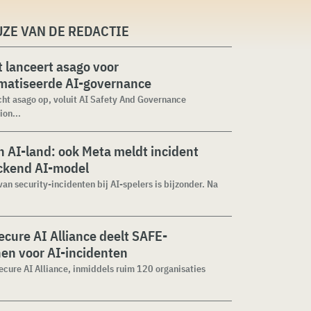
ZE VAN DE REDACTIE
 lanceert asago voor
matiseerde AI-governance
cht asago op, voluit AI Safety And Governance
ion...
 AI-land: ook Meta meldt incident
ckend AI-model
van security-incidenten bij AI-spelers is bijzonder. Na
cure AI Alliance deelt SAFE-
jnen voor AI-incidenten
cure AI Alliance, inmiddels ruim 120 organisaties