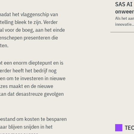
SAS AI
onweer
 nadat het vlaggenschip van
Als het aa
telling bleek te zijn. Verder
innovatie..
al voor de boeg, aan het einde
ggenschepen presenteren die
ten.
t een enorm dieptepunt en is
Verder heeft het bedrijf nog
en om te investeren in nieuwe
euzes maakt en de nieuwe
an dat desastreuze gevolgen
lsbestand om kosten te besparen
ar blijven snijden in het
TE