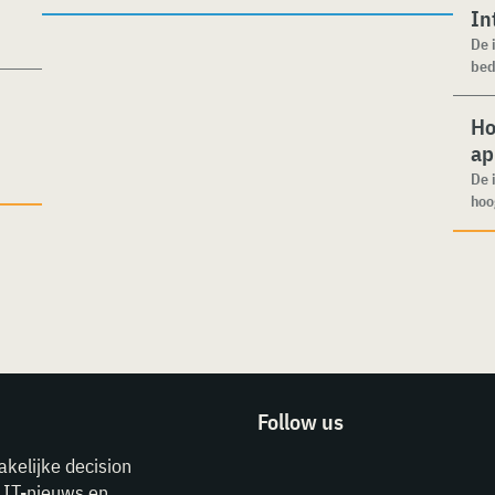
In
De 
bed
Ho
ap
De 
hoo
Follow us
akelijke decision
e IT-nieuws en