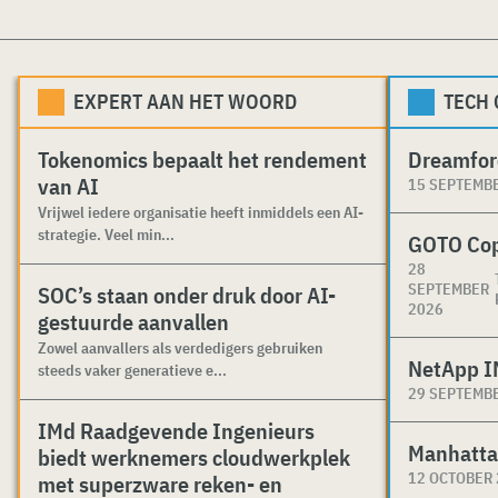
EXPERT AAN HET WOORD
TECH
Tokenomics bepaalt het rendement
Dreamfor
van AI
15 SEPTEMB
Vrijwel iedere organisatie heeft inmiddels een AI-
strategie. Veel min...
GOTO Co
28
SEPTEMBER
SOC’s staan onder druk door AI-
2026
gestuurde aanvallen
Zowel aanvallers als verdedigers gebruiken
NetApp I
steeds vaker generatieve e...
29 SEPTEMB
IMd Raadgevende Ingenieurs
Manhatta
biedt werknemers cloudwerkplek
12 OCTOBER
met superzware reken- en