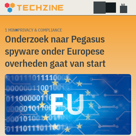
Skip
to
content
1 MIN
PRIVACY & COMPLIANCE
Onderzoek naar Pegasus
spyware onder Europese
overheden gaat van start