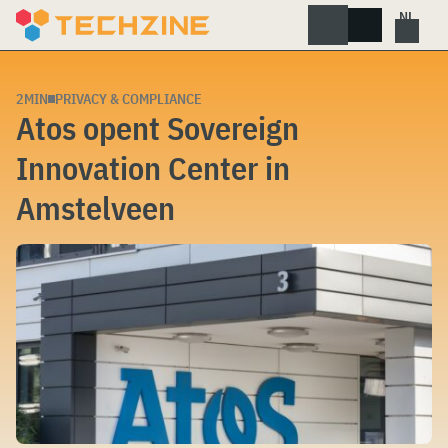
Skip
to
content
2MIN
PRIVACY & COMPLIANCE
Atos opent Sovereign
Innovation Center in
Amstelveen