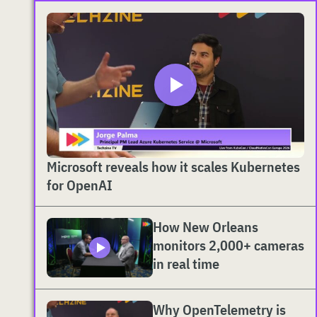
Microsoft reveals how it scales Kubernetes
for OpenAI
How New Orleans
monitors 2,000+ cameras
in real time
Why OpenTelemetry is