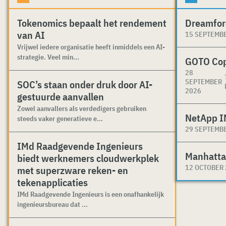
Tokenomics bepaalt het rendement
Dreamfor
van AI
15 SEPTEMB
Vrijwel iedere organisatie heeft inmiddels een AI-
strategie. Veel min...
GOTO Co
28
SEPTEMBER
SOC’s staan onder druk door AI-
2026
gestuurde aanvallen
Zowel aanvallers als verdedigers gebruiken
NetApp I
steeds vaker generatieve e...
29 SEPTEMB
IMd Raadgevende Ingenieurs
Manhatta
biedt werknemers cloudwerkplek
12 OCTOBER
met superzware reken- en
tekenapplicaties
IMd Raadgevende Ingenieurs is een onafhankelijk
ingenieursbureau dat ...