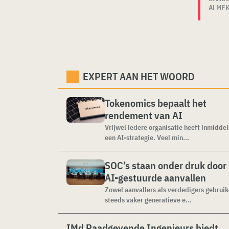
ALME
EXPERT AAN HET WOORD
Tokenomics bepaalt het
rendement van AI
Vrijwel iedere organisatie heeft inmiddel
een AI-strategie. Veel min...
SOC’s staan onder druk door
AI-gestuurde aanvallen
Zowel aanvallers als verdedigers gebrui
steeds vaker generatieve e...
IMd Raadgevende Ingenieurs biedt