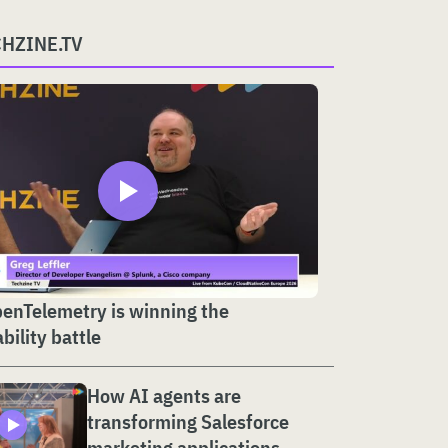
CHZINE.TV
enTelemetry is winning the
bility battle
How AI agents are
transforming Salesforce
marketing applications