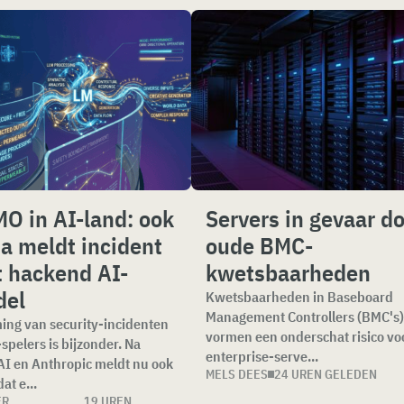
O in AI-land: ook
Servers in gevaar d
a meldt incident
oude BMC-
 hackend AI-
kwetsbaarheden
del
Kwetsbaarheden in Baseboard
Management Controllers (BMC's)
ming van security-incidenten
vormen een onderschat risico vo
-spelers is bijzonder. Na
enterprise-serve...
I en Anthropic meldt nu ook
MELS DEES
24 UREN GELEDEN
at e...
ER
19 UREN