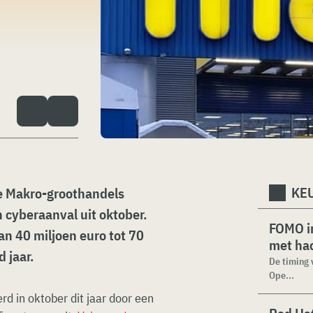
KEU
e Makro-groothandels
 cyberaanval uit oktober.
FOMO in
an 40 miljoen euro tot 70
met ha
 jaar.
De timing 
Ope...
 in oktober dit jaar door een