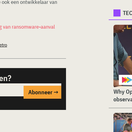
 ook een ontwikkelaar van
TE
lg van ransomware-aanval
etro
sen?
Why Op
observa