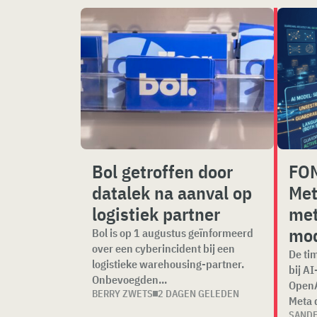
Bol getroffen door
FOM
datalek na aanval op
Met
logistiek partner
met
mo
Bol is op 1 augustus geïnformeerd
over een cyberincident bij een
De ti
logistieke warehousing-partner.
bij AI
Onbevoegden...
OpenA
BERRY ZWETS
2 DAGEN GELEDEN
Meta d
SAND