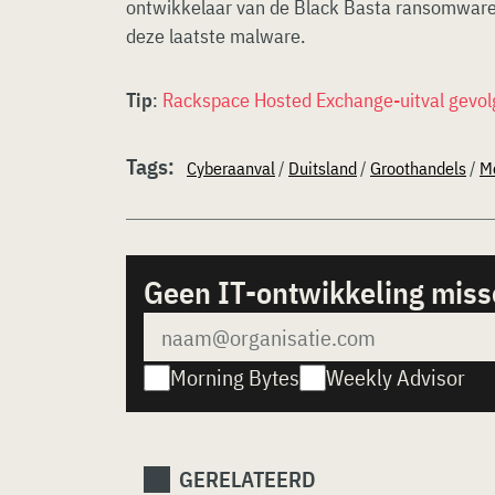
ontwikkelaar van de Black Basta ransomware
deze laatste malware.
Tip
:
Rackspace Hosted Exchange-uitval gevo
Tags:
Cyberaanval
/
Duitsland
/
Groothandels
/
M
Geen IT-ontwikkeling mis
Morning Bytes
Weekly Advisor
GERELATEERD