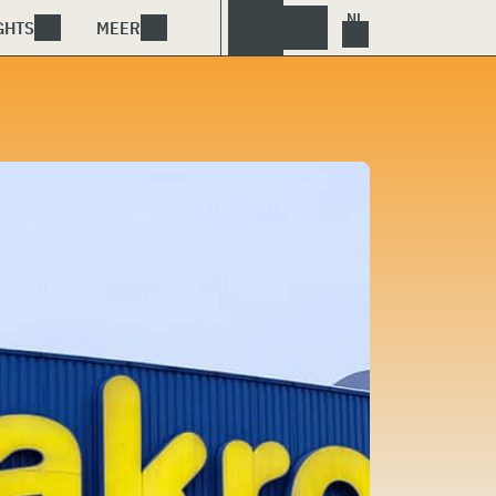
GHTS
MEER