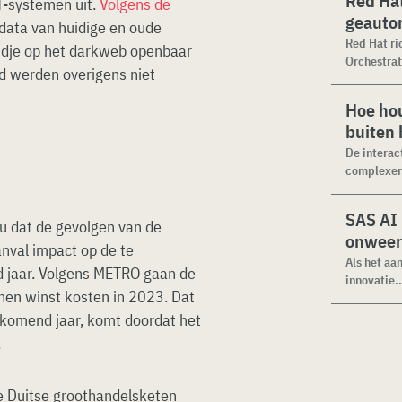
Red Hat
IT-systemen uit.
Volgens de
geauto
 data van huidige en oude
Red Hat ri
dje op het darkweb openbaar
Orchestrat
d werden overigens niet
Hoe hou
buiten
De interac
complexer.
SAS AI
u dat de gevolgen van de
onweer
nval impact op de te
Als het aa
d jaar. Volgens METRO gaan de
innovatie..
enen winst kosten in 2023. Dat
t komend jaar, komt doordat het
.
de Duitse groothandelsketen