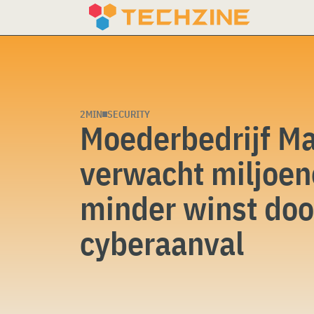
Skip
to
content
2MIN
SECURITY
Moederbedrijf M
verwacht miljoe
minder winst doo
cyberaanval