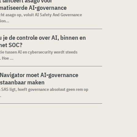
 lanceert asago voor
matiseerde AI-governance
cht asago op, voluit AI Safety And Governance
ion...
 je de controle over AI, binnen en
 het SOC?
tie tussen AI en cybersecurity wordt steeds
 Hoe ...
 Navigator moet AI-governance
staanbaar maken
n SAS ligt, hoeft governance absoluut geen rem op
.