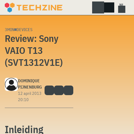
Skip
to
content
3MIN
DEVICES
Review: Sony
VAIO T13
(SVT1312V1E)
DOMINIQUE
PIJNENBURG
12 april 2013
20:10
Inleiding