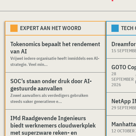
EXPERT AAN HET WOORD
TECH
Tokenomics bepaalt het rendement
Dreamfor
van AI
15 SEPTEMB
Vrijwel iedere organisatie heeft inmiddels een AI-
strategie. Veel min...
GOTO Co
28
SEPTEMBER
SOC’s staan onder druk door AI-
2026
gestuurde aanvallen
Zowel aanvallers als verdedigers gebruiken
NetApp I
steeds vaker generatieve e...
29 SEPTEMB
IMd Raadgevende Ingenieurs
Manhatta
biedt werknemers cloudwerkplek
12 OCTOBER
met superzware reken- en