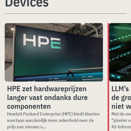
Devices
HPE zet hardwareprijzen
LLM’s 
langer vast ondanks dure
de gr
componenten
niet 
Hewlett Packard Enterprise (HPE) biedt klanten
Met de ov
voortaan aanzienlijk meer zekerheid over de
"pionier 
prijs van nieuwe s...
AI-inferen