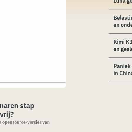
Luna g
Belasti
en ond
Kimi K3
en gesl
Paniek 
in Chin
naren stap
vrij?
n opensource-versies van