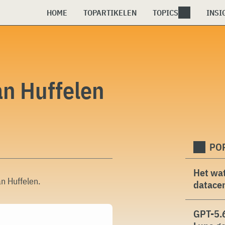
HOME
TOPARTIKELEN
TOPICS
INSI
an Huffelen
PO
Het wat
n Huffelen
.
datacen
GPT-5.6