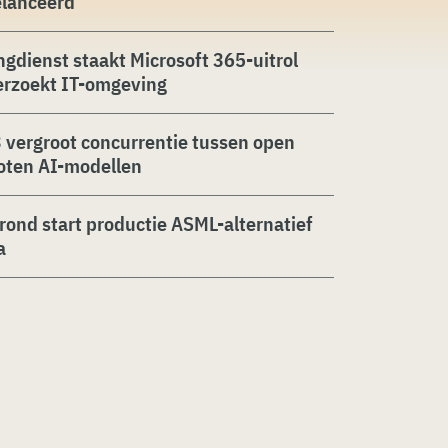
elanceerd
ngdienst staakt Microsoft 365-uitrol
erzoekt IT-omgeving
 vergroot concurrentie tussen open
oten AI-modellen
rond start productie ASML-alternatief
a