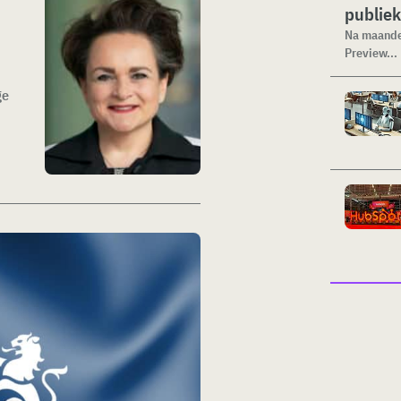
publiek
Na maanden
Preview...
ge