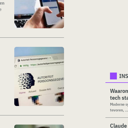
gen
e
INS
Waarom 
tech s
Moderne sy
tevoren, ..
Claude 