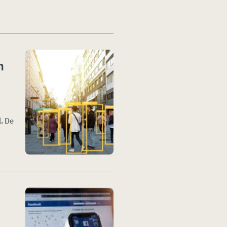
n
. De