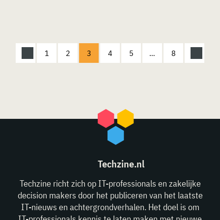
1
2
3
4
5
…
8
Techzine.nl
Techzine richt zich op IT-professionals en zakelijke
decision makers door het publiceren van het laatste
IT-nieuws en achtergrondverhalen. Het doel is om
IT-professionals kennis te laten maken met nieuwe