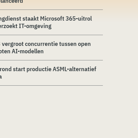
elanceerd
ngdienst staakt Microsoft 365-uitrol
erzoekt IT-omgeving
 vergroot concurrentie tussen open
oten AI-modellen
rond start productie ASML-alternatief
a