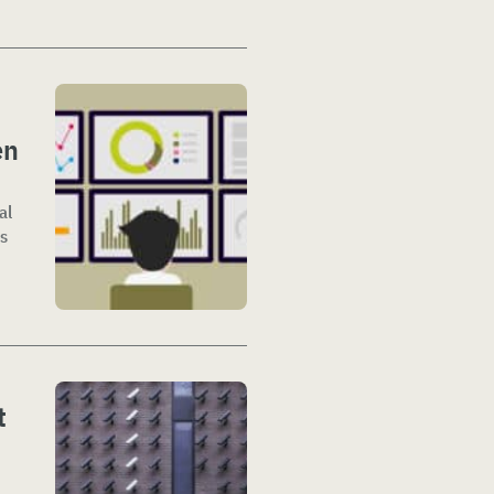
en
al
fs
t