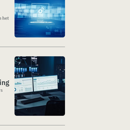
n het
ing
rs