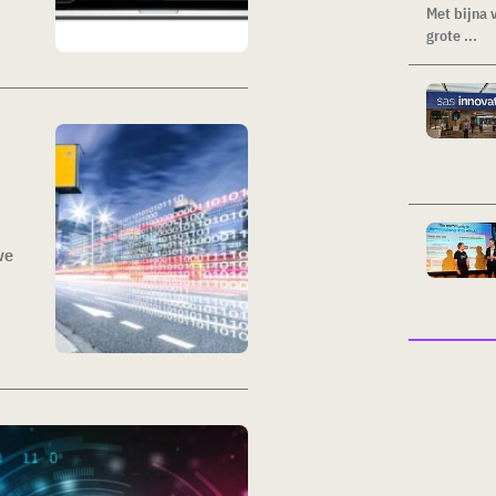
Met bijna 
grote ...
we