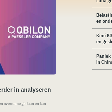
Luna g
Belasti
en ond
Kimi K3
en gesl
Paniek 
in Chin
erder in analyseren
 een overname gedaan en kan