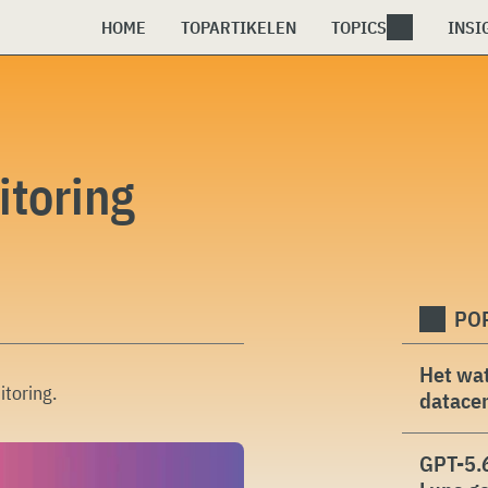
HOME
TOPARTIKELEN
TOPICS
INSI
toring
PO
Het wat
toring
.
datacen
GPT-5.6