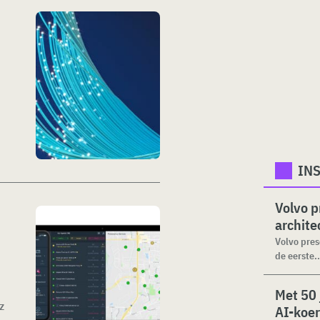
INS
Volvo p
archite
Volvo pre
de eerste..
Met 50 
z
AI-koer