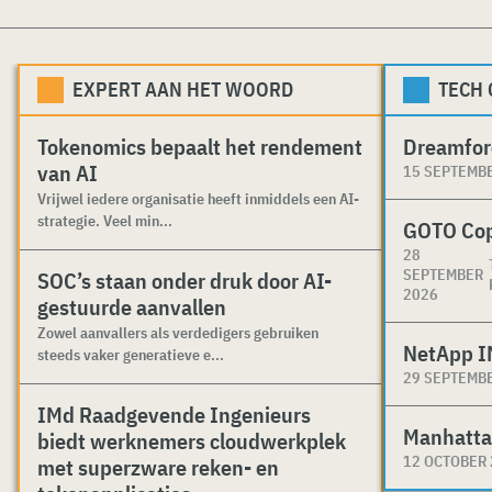
EXPERT AAN HET WOORD
TECH
Tokenomics bepaalt het rendement
Dreamfor
van AI
15 SEPTEMB
Vrijwel iedere organisatie heeft inmiddels een AI-
strategie. Veel min...
GOTO Co
28
SEPTEMBER
SOC’s staan onder druk door AI-
2026
gestuurde aanvallen
Zowel aanvallers als verdedigers gebruiken
NetApp I
steeds vaker generatieve e...
29 SEPTEMB
IMd Raadgevende Ingenieurs
Manhatta
biedt werknemers cloudwerkplek
12 OCTOBER
met superzware reken- en