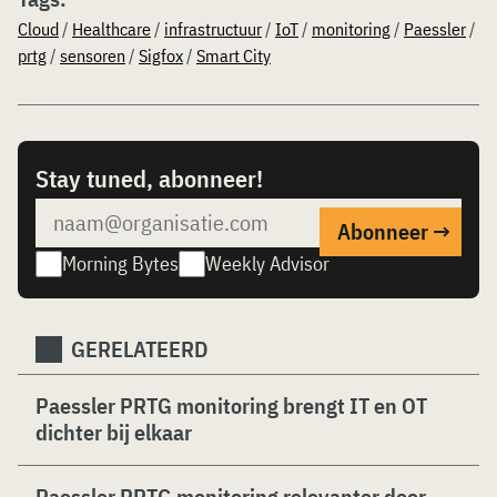
Cloud
/
Healthcare
/
infrastructuur
/
IoT
/
monitoring
/
Paessler
/
prtg
/
sensoren
/
Sigfox
/
Smart City
Stay tuned, abonneer!
Morning Bytes
Weekly Advisor
GERELATEERD
Paessler PRTG monitoring brengt IT en OT
dichter bij elkaar
Paessler PRTG monitoring relevanter door