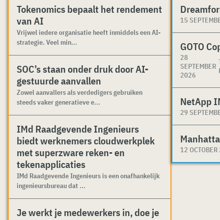
Tokenomics bepaalt het rendement
Dreamfor
van AI
15 SEPTEMB
Vrijwel iedere organisatie heeft inmiddels een AI-
strategie. Veel min...
GOTO Co
28
SEPTEMBER
SOC’s staan onder druk door AI-
2026
gestuurde aanvallen
Zowel aanvallers als verdedigers gebruiken
NetApp I
steeds vaker generatieve e...
29 SEPTEMB
IMd Raadgevende Ingenieurs
Manhatta
biedt werknemers cloudwerkplek
12 OCTOBER
met superzware reken- en
tekenapplicaties
IMd Raadgevende Ingenieurs is een onafhankelijk
ingenieursbureau dat ...
Je werkt je medewerkers in, doe je