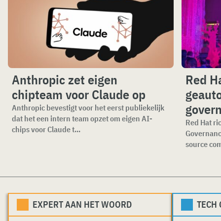
Anthropic zet eigen
Red Ha
chipteam voor Claude op
geauto
gover
Anthropic bevestigt voor het eerst publiekelijk
dat het een intern team opzet om eigen AI-
Red Hat ri
chips voor Claude t...
Governance
source com
EXPERT AAN HET WOORD
TECH