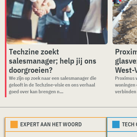
Techzine zoekt
Proxim
salesmanager; help jij ons
glasve
doorgroeien?
West-
We zijn op zoek naar een salesmanager die
Proximus w
gelooft in de Techzine-visie en ons verhaal
woningen 
goed over kan brengen n...
verbinden 
EXPERT AAN HET WOORD
TECH