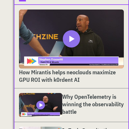
How Mirantis helps neoclouds maximize
GPU ROI with k0rdent AI
Why OpenTelemetry is
winning the observability
battle