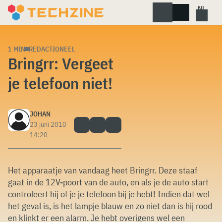
Skip
to
content
1 MIN
REDACTIONEEL
Bringrr: Vergeet
je telefoon niet!
JOHAN
23 juni 2010
14:20
Het apparaatje van vandaag heet Bringrr. Deze staaf
gaat in de 12V-poort van de auto, en als je de auto start
controleert hij of je je telefoon bij je hebt! Indien dat wel
het geval is, is het lampje blauw en zo niet dan is hij rood
en klinkt er een alarm. Je hebt overigens wel een