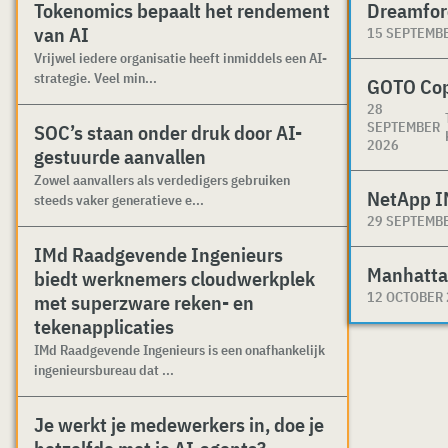
Tokenomics bepaalt het rendement
Dreamfor
van AI
15 SEPTEMB
Vrijwel iedere organisatie heeft inmiddels een AI-
strategie. Veel min...
GOTO Co
28
SEPTEMBER
SOC’s staan onder druk door AI-
2026
gestuurde aanvallen
Zowel aanvallers als verdedigers gebruiken
NetApp I
steeds vaker generatieve e...
29 SEPTEMB
IMd Raadgevende Ingenieurs
Manhatta
biedt werknemers cloudwerkplek
12 OCTOBER
met superzware reken- en
tekenapplicaties
IMd Raadgevende Ingenieurs is een onafhankelijk
ingenieursbureau dat ...
Je werkt je medewerkers in, doe je