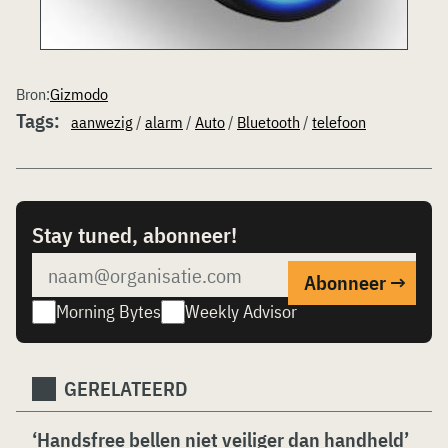
Bron:
Gizmodo
Tags:
aanwezig
/
alarm
/
Auto
/
Bluetooth
/
telefoon
Stay tuned, abonneer!
Morning Bytes
Weekly Advisor
GERELATEERD
‘Handsfree bellen niet veiliger dan handheld’