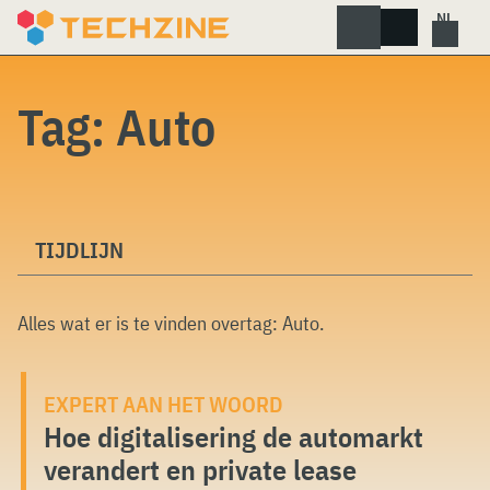
Skip
to
content
Tag:
Auto
TIJDLIJN
Alles wat er is te vinden overtag:
Auto
.
EXPERT AAN HET WOORD
Hoe digitalisering de automarkt
verandert en private lease