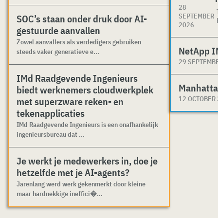
28
SEPTEMBER
SOC’s staan onder druk door AI-
2026
gestuurde aanvallen
Zowel aanvallers als verdedigers gebruiken
NetApp I
steeds vaker generatieve e...
29 SEPTEMB
IMd Raadgevende Ingenieurs
Manhatta
biedt werknemers cloudwerkplek
12 OCTOBER
met superzware reken- en
tekenapplicaties
IMd Raadgevende Ingenieurs is een onafhankelijk
ingenieursbureau dat ...
Je werkt je medewerkers in, doe je
hetzelfde met je AI-agents?
Jarenlang werd werk gekenmerkt door kleine
maar hardnekkige ineffici�...