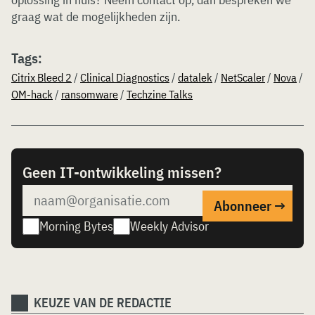
graag wat de mogelijkheden zijn.
Tags:
Citrix Bleed 2
/
Clinical Diagnostics
/
datalek
/
NetScaler
/
Nova
/
OM-hack
/
ransomware
/
Techzine Talks
Geen IT-ontwikkeling missen?
Morning Bytes
Weekly Advisor
KEUZE VAN DE REDACTIE