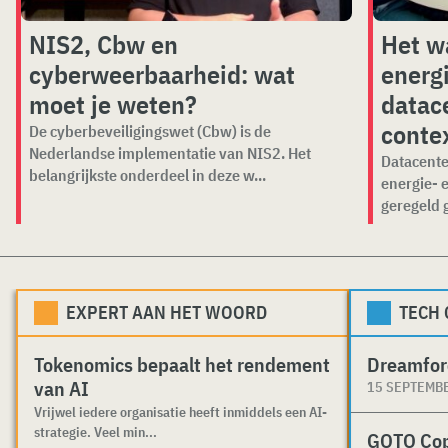
NIS2, Cbw en
Het w
cyberweerbaarheid: wat
energ
moet je weten?
datace
conte
De cyberbeveiligingswet (Cbw) is de
Nederlandse implementatie van NIS2. Het
Datacente
belangrijkste onderdeel in deze w...
energie- 
geregeld 
EXPERT AAN HET WOORD
TECH
Tokenomics bepaalt het rendement
Dreamfor
van AI
15 SEPTEMB
Vrijwel iedere organisatie heeft inmiddels een AI-
strategie. Veel min...
GOTO Co