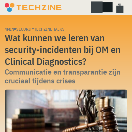
Skip
to
content
4MIN
SECURITY
TECHZINE TALKS
Wat kunnen we leren van
security-incidenten bij OM en
Clinical Diagnostics?
Communicatie en transparantie zijn
cruciaal tijdens crises