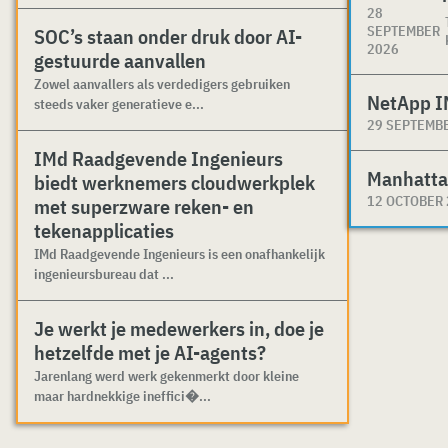
28
SEPTEMBER
SOC’s staan onder druk door AI-
2026
gestuurde aanvallen
Zowel aanvallers als verdedigers gebruiken
NetApp I
steeds vaker generatieve e...
29 SEPTEMB
IMd Raadgevende Ingenieurs
Manhatta
biedt werknemers cloudwerkplek
12 OCTOBER
met superzware reken- en
tekenapplicaties
IMd Raadgevende Ingenieurs is een onafhankelijk
ingenieursbureau dat ...
Je werkt je medewerkers in, doe je
hetzelfde met je AI-agents?
Jarenlang werd werk gekenmerkt door kleine
maar hardnekkige ineffici�...