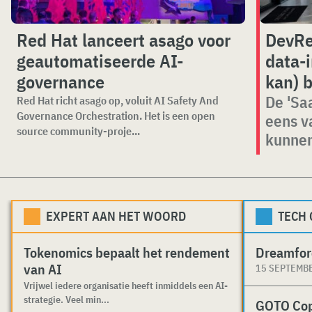
Red Hat lanceert asago voor
DevRe
geautomatiseerde AI-
data-i
governance
kan) 
De 'Sa
Red Hat richt asago op, voluit AI Safety And
Governance Orchestration. Het is een open
eens v
source community-proje...
kunne
EXPERT AAN HET WOORD
TECH
Tokenomics bepaalt het rendement
Dreamfor
van AI
15 SEPTEMB
Vrijwel iedere organisatie heeft inmiddels een AI-
strategie. Veel min...
GOTO Co