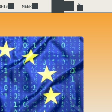
GHTS
MEER