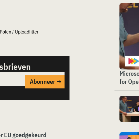
Polen
/
Uploadfilter
sbrieven
Microso
for Op
oor EU goedgekeurd