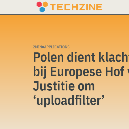
Skip
to
content
2MIN
APPLICATIONS
Polen dient klach
bij Europese Hof
Justitie om
‘uploadfilter’