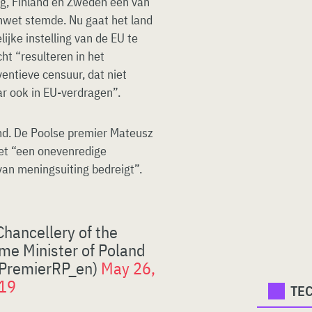
rg, Finland en Zweden één van
nwet stemde. Nu gaat het land
ijke instelling van de EU te
ht “resulteren in het
entieve censuur, dat niet
ar ook in EU-verdragen”.
kend. De Poolse premier Mateusz
et “een onevenredige
 van meningsuiting bedreigt”.
Chancellery of the
ime Minister of Poland
PremierRP_en)
May 26,
19
TE