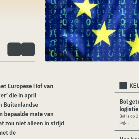
KEU
 het Europese Hof van
r’ die in april
Bol get
n Buitenlandse
logisti
en bepaalde mate van
Bol is op 
 zou niet alleen in strijd
log...
met de