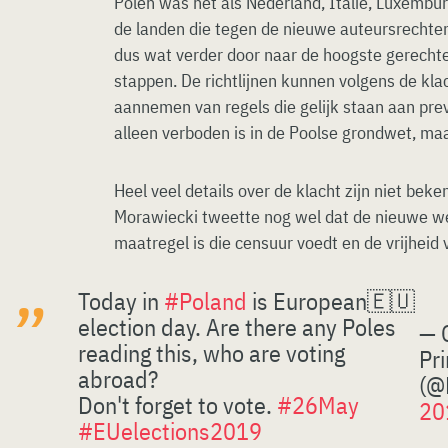
Polen was net als Nederland, Italië, Luxembu
de landen die tegen de nieuwe auteursrechte
dus wat verder door naar de hoogste gerechtel
stappen. De richtlijnen kunnen volgens de klac
aannemen van regels die gelijk staan aan prev
alleen verboden is in de Poolse grondwet, ma
Heel veel details over de klacht zijn niet be
Morawiecki tweette nog wel dat de nieuwe w
maatregel is die censuur voedt en de vrijheid
Today in
#Poland
is European🇪🇺
election day. Are there any Poles
— 
reading this, who are voting
Pr
abroad?
(@
Don't forget to vote.
#26May
20
#EUelections2019