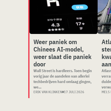
Weer paniek om
Atl
Chinees AI-model,
ste
weer slaat die paniek
kwa
door
aan
Wall Street is hardleers. Toen begin
Atlas
vorig jaar de aandelen van allerlei
verra
techbedrijven hard omlaag gingen,
duide
we...
verwa
ERIK VAN KLINKEN
17 JULI 2026
MELS