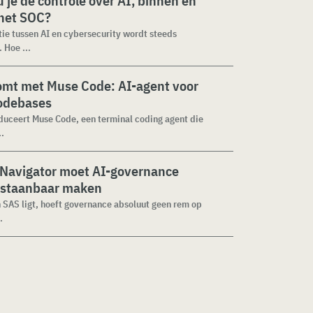
 je de controle over AI, binnen en
 het SOC?
tie tussen AI en cybersecurity wordt steeds
 Hoe ...
omt met Muse Code: AI-agent voor
codebases
duceert Muse Code, een terminal coding agent die
..
 Navigator moet AI-governance
staanbaar maken
n SAS ligt, hoeft governance absoluut geen rem op
.