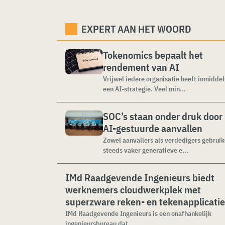
EXPERT AAN HET WOORD
Tokenomics bepaalt het
rendement van AI
Vrijwel iedere organisatie heeft inmiddel
een AI-strategie. Veel min...
SOC’s staan onder druk door
AI-gestuurde aanvallen
Zowel aanvallers als verdedigers gebrui
steeds vaker generatieve e...
IMd Raadgevende Ingenieurs biedt
werknemers cloudwerkplek met
superzware reken- en tekenapplicati
IMd Raadgevende Ingenieurs is een onafhankelijk
ingenieursbureau dat ...