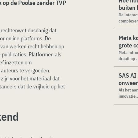
Hoe hou
k op de Poolse zender TVP
buiten
De interac
complexer.
rsrechtenwet dusdanig dat
Meta k
or online platforms. De
grote 
rs van werken recht hebben op
Meta intro
publicaties. Platformen als
draait op .
ef inzetten om
 auteurs te vergoeden.
SAS AI
zijn voor het materiaal dat
onweer
tanders dat de vrijheid op het
Als het aa
innovatie..
ekend