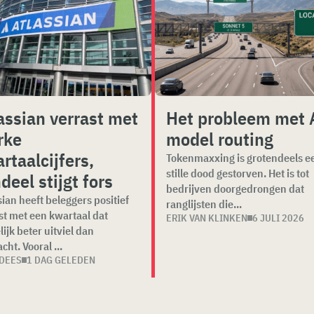
assian verrast met
Het probleem met 
rke
model routing
rtaalcijfers,
Tokenmaxxing is grotendeels e
stille dood gestorven. Het is tot
deel stijgt fors
bedrijven doorgedrongen dat
sian heeft beleggers positief
ranglijsten die...
st met een kwartaal dat
ERIK VAN KLINKEN
6 JULI 2026
lijk beter uitviel dan
cht. Vooral ...
 DEES
1 DAG GELEDEN