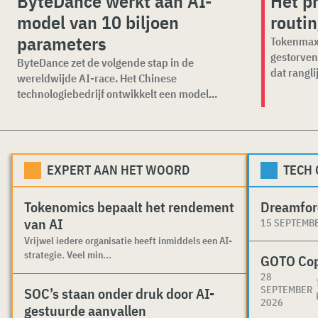
ByteDance werkt aan AI-
Het p
model van 10 biljoen
routi
parameters
Tokenmaxx
gestorven
ByteDance zet de volgende stap in de
dat ranglij
wereldwijde AI-race. Het Chinese
technologiebedrijf ontwikkelt een model...
EXPERT AAN HET WOORD
TECH
Tokenomics bepaalt het rendement
Dreamfor
van AI
15 SEPTEMB
Vrijwel iedere organisatie heeft inmiddels een AI-
strategie. Veel min...
GOTO Co
28
SEPTEMBER
SOC’s staan onder druk door AI-
2026
gestuurde aanvallen