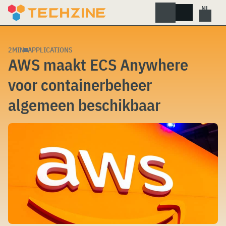
Skip
to
content
2MIN
APPLICATIONS
AWS maakt ECS Anywhere
voor containerbeheer
algemeen beschikbaar