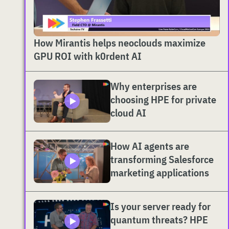
How Mirantis helps neoclouds maximize
GPU ROI with k0rdent AI
Why enterprises are
choosing HPE for private
cloud AI
How AI agents are
transforming Salesforce
marketing applications
Is your server ready for
quantum threats? HPE