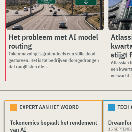
Het probleem met AI model
Atlass
routing
kwarta
stijgt 
Tokenmaxxing is grotendeels een stille dood
gestorven. Het is tot bedrijven doorgedrongen
Atlassian 
dat ranglijsten die...
een kwartaa
verwacht. V
EXPERT AAN HET WOORD
TECH
Tokenomics bepaalt het rendement
Dreamfor
van AI
15 SEPTEMB