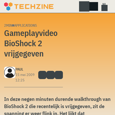
Skip
to
content
2MIN
APPLICATIONS
Gameplayvideo
BioShock 2
vrijgegeven
PAUL
15 mei 2009
12:25
In deze negen minuten durende walkthrough van
BioShock 2 die recentelijk is vrijgegeven, zit de
spanning er weer flink in. Het lijkt dat