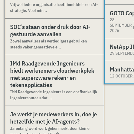
Vrijwel iedere organisatie heeft inmiddels een AI-
strategie. Veel min...
GOTO Co
28
SEPTEMBER
SOC’s staan onder druk door AI-
2026
gestuurde aanvallen
Zowel aanvallers als verdedigers gebruiken
NetApp I
steeds vaker generatieve e...
29 SEPTEMB
IMd Raadgevende Ingenieurs
Manhatta
biedt werknemers cloudwerkplek
12 OCTOBER
met superzware reken- en
tekenapplicaties
IMd Raadgevende Ingenieurs is een onafhankelijk
ingenieursbureau dat ...
Je werkt je medewerkers in, doe je
hetzelfde met je AI-agents?
Jarenlang werd werk gekenmerkt door kleine