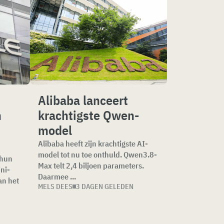
Alibaba lanceert
n
krachtigste Qwen-
model
Alibaba heeft zijn krachtigste AI-
model tot nu toe onthuld. Qwen3.8-
 hun
Max telt 2,4 biljoen parameters.
ni-
Daarmee ...
an het
MELS DEES
3 DAGEN GELEDEN