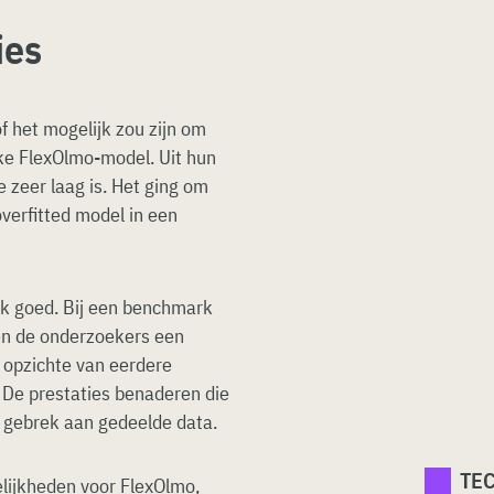
ies
 het mogelijk zou zijn om
ijke FlexOlmo-model. Uit hun
e zeer laag is. Het ging om
overfitted model in een
ok goed. Bij een benchmark
en de onderzoekers een
 opzichte van eerdere
De prestaties benaderen die
 gebrek aan gedeelde data.
TE
lijkheden voor FlexOlmo,