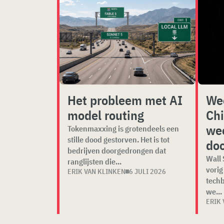
Het probleem met AI
We
model routing
Chi
wee
Tokenmaxxing is grotendeels een
stille dood gestorven. Het is tot
do
bedrijven doorgedrongen dat
Wall 
ranglijsten die...
vorig
ERIK VAN KLINKEN
6 JULI 2026
techb
we...
ERIK 