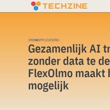
Skip
to
content
3MIN
APPLICATIONS
Gezamenlijk AI t
zonder data te de
FlexOlmo maakt 
mogelijk