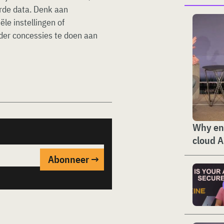
erde data. Denk aan
le instellingen of
nder concessies te doen aan
Why ent
cloud A