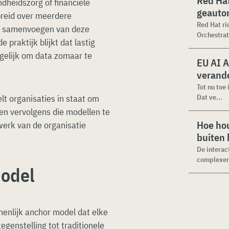
Red Hat
ndheidszorg of financiële
geauto
preid over meerdere
Red Hat ri
het samenvoegen van deze
Orchestrat
 praktijk blijkt dat lastig
gelijk om data zomaar te
EU AI A
verande
Tot nu toe
lt organisaties in staat om
Dat ve...
en vervolgens die modellen te
Hoe hou
werk van de organisatie
buiten
De interac
complexer.
model
enlijk anchor model dat elke
tegenstelling tot traditionele