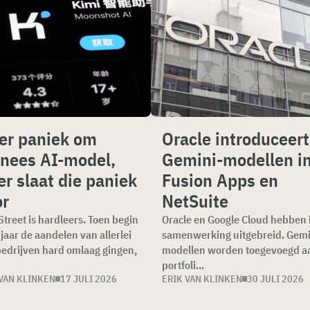
er paniek om
Oracle introduceert
nees AI-model,
Gemini-modellen i
r slaat die paniek
Fusion Apps en
or
NetSuite
Street is hardleers. Toen begin
Oracle en Google Cloud hebben
 jaar de aandelen van allerlei
samenwerking uitgebreid. Gemi
edrijven hard omlaag gingen,
modellen worden toegevoegd a
portfoli...
VAN KLINKEN
17 JULI 2026
ERIK VAN KLINKEN
30 JULI 2026