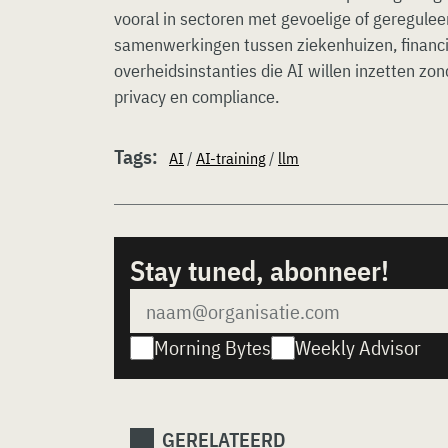
vooral in sectoren met gevoelige of geregule
samenwerkingen tussen ziekenhuizen, financië
overheidsinstanties die AI willen inzetten zo
privacy en compliance.
Tags:
AI
/
AI-training
/
llm
Stay tuned, abonneer!
Morning Bytes
Weekly Advisor
GERELATEERD