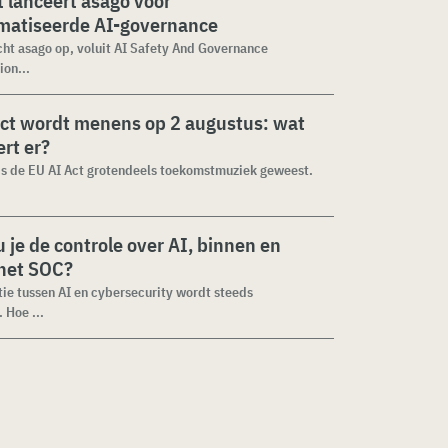
 lanceert asago voor
matiseerde AI-governance
cht asago op, voluit AI Safety And Governance
ion...
ct wordt menens op 2 augustus: wat
rt er?
 is de EU AI Act grotendeels toekomstmuziek geweest.
 je de controle over AI, binnen en
 het SOC?
tie tussen AI en cybersecurity wordt steeds
 Hoe ...