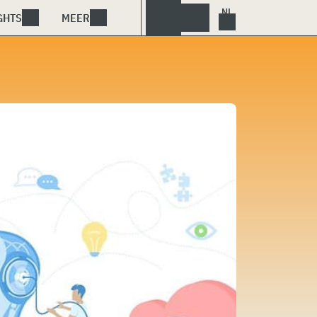
GHTS
MEER