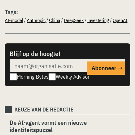
Tags:
AI-model
/
Anthropic
/
China
/
DeepSeek
/
investering
/
OpenAI
Blijf op de hoogte!
Morning Bytes
Weekly Advisor
KEUZE VAN DE REDACTIE
De AI-agent vormt een nieuwe
identiteitspuzzel