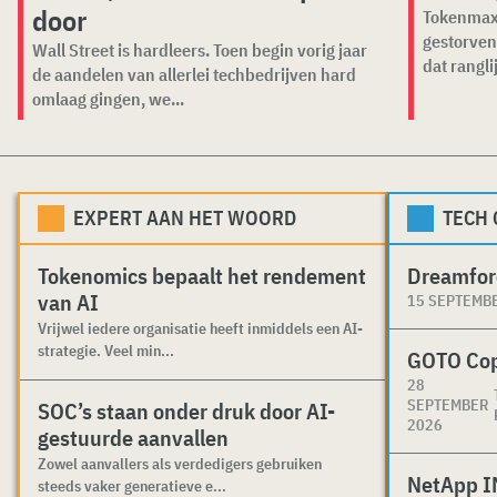
door
Tokenmaxx
gestorven
Wall Street is hardleers. Toen begin vorig jaar
dat ranglij
de aandelen van allerlei techbedrijven hard
omlaag gingen, we...
EXPERT AAN HET WOORD
TECH
Tokenomics bepaalt het rendement
Dreamfor
van AI
15 SEPTEMB
Vrijwel iedere organisatie heeft inmiddels een AI-
strategie. Veel min...
GOTO Co
28
SEPTEMBER
SOC’s staan onder druk door AI-
2026
gestuurde aanvallen
Zowel aanvallers als verdedigers gebruiken
NetApp I
steeds vaker generatieve e...