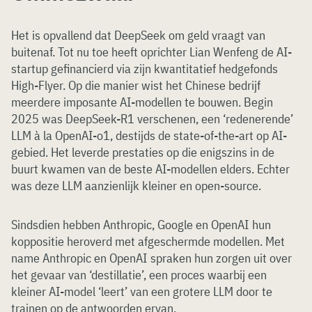
Het is opvallend dat DeepSeek om geld vraagt van
buitenaf. Tot nu toe heeft oprichter Lian Wenfeng de AI-
startup gefinancierd via zijn kwantitatief hedgefonds
High-Flyer. Op die manier wist het Chinese bedrijf
meerdere imposante AI-modellen te bouwen. Begin
2025 was DeepSeek-R1 verschenen, een ‘redenerende’
LLM à la OpenAI-o1, destijds de state-of-the-art op AI-
gebied. Het leverde prestaties op die enigszins in de
buurt kwamen van de beste AI-modellen elders. Echter
was deze LLM aanzienlijk kleiner en open-source.
Sindsdien hebben Anthropic, Google en OpenAI hun
koppositie heroverd met afgeschermde modellen. Met
name Anthropic en OpenAI spraken hun zorgen uit over
het gevaar van ‘destillatie’, een proces waarbij een
kleiner AI-model ‘leert’ van een grotere LLM door te
trainen op de antwoorden ervan.