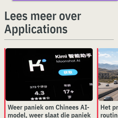
Lees meer over
Applications
Weer paniek om Chinees AI-
Het p
model, weer slaat die paniek
routi