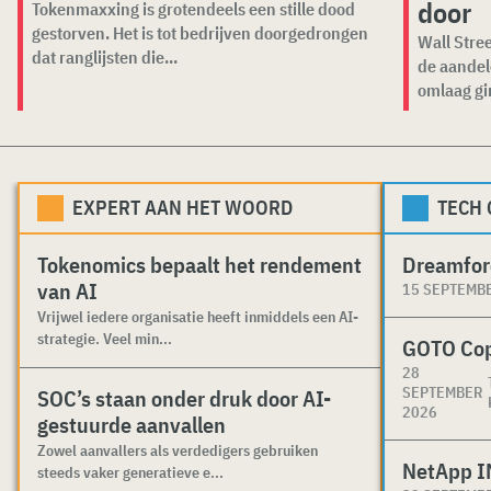
door
Tokenmaxxing is grotendeels een stille dood
gestorven. Het is tot bedrijven doorgedrongen
Wall Stree
dat ranglijsten die...
de aandel
omlaag gi
EXPERT AAN HET WOORD
TECH
Tokenomics bepaalt het rendement
Dreamfor
van AI
15 SEPTEMB
Vrijwel iedere organisatie heeft inmiddels een AI-
strategie. Veel min...
GOTO Co
28
SEPTEMBER
SOC’s staan onder druk door AI-
2026
gestuurde aanvallen
Zowel aanvallers als verdedigers gebruiken
NetApp I
steeds vaker generatieve e...