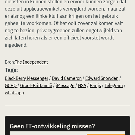
diensten in kunnen stellen en ervoor kunnen zorgen dat
deze uit applicatiewinkels verwijderd worden, maar zal
er alsnog een flinke kluif aan krijgen om het gebruik
geheel te voorkomen. Of het ooit zover zal komen valt
nog te bezien, privacygroepen zullen ongetwijfeld van
zich laten horen als er een officieel voorstel wordt
ingediend.
Bron:
The Independent
Tags:
BlackBerry Messenger
/
David Cameron
/
Edward Snowden
/
GCHQ
/
Groot-Brittannië
/
iMessage
/
NSA
/
Parijs
/
Telegram
/
whatsapp
Geen IT-ontwikkeling missen?