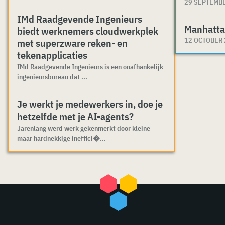
29 SEPTEMB
IMd Raadgevende Ingenieurs
Manhatta
biedt werknemers cloudwerkplek
12 OCTOBER
met superzware reken- en
tekenapplicaties
IMd Raadgevende Ingenieurs is een onafhankelijk
ingenieursbureau dat ...
Je werkt je medewerkers in, doe je
hetzelfde met je AI-agents?
Jarenlang werd werk gekenmerkt door kleine
maar hardnekkige ineffici�...