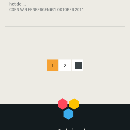
het de ...
COEN VAN EENBERGEN
31 OKTOBER 2011
1
2