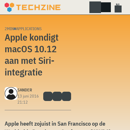
Skip
to
content
2MIN
APPLICATIONS
Apple kondigt
macOS 10.12
aan met Siri-
integratie
SANDER
13 juni 2016
21:12
Apple heeft zojuist in San Francisco op de