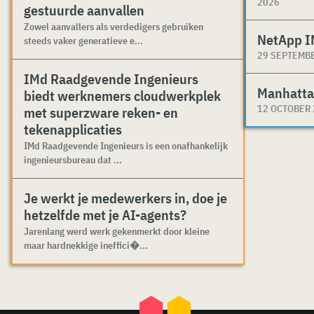
2026
gestuurde aanvallen
Zowel aanvallers als verdedigers gebruiken
NetApp I
steeds vaker generatieve e...
29 SEPTEMB
IMd Raadgevende Ingenieurs
Manhatta
biedt werknemers cloudwerkplek
12 OCTOBER
met superzware reken- en
tekenapplicaties
IMd Raadgevende Ingenieurs is een onafhankelijk
ingenieursbureau dat ...
Je werkt je medewerkers in, doe je
hetzelfde met je AI-agents?
Jarenlang werd werk gekenmerkt door kleine
maar hardnekkige ineffici�...