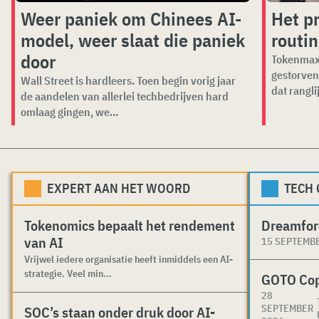
Weer paniek om Chinees AI-
Het p
model, weer slaat die paniek
routi
door
Tokenmaxx
gestorven
Wall Street is hardleers. Toen begin vorig jaar
dat ranglij
de aandelen van allerlei techbedrijven hard
omlaag gingen, we...
EXPERT AAN HET WOORD
TECH
Tokenomics bepaalt het rendement
Dreamfor
van AI
15 SEPTEMB
Vrijwel iedere organisatie heeft inmiddels een AI-
strategie. Veel min...
GOTO Co
28
SEPTEMBER
SOC’s staan onder druk door AI-