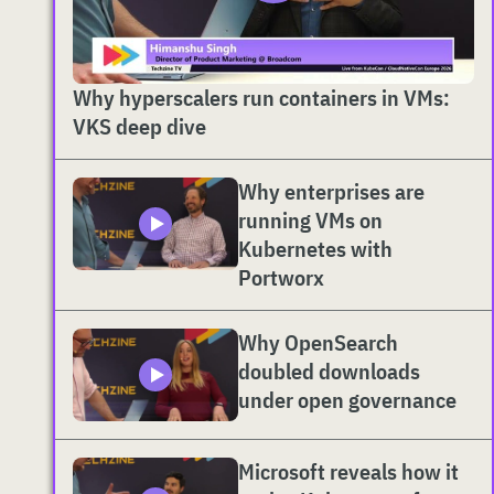
Why hyperscalers run containers in VMs:
VKS deep dive
Why enterprises are
running VMs on
Kubernetes with
Portworx
Why OpenSearch
doubled downloads
under open governance
Microsoft reveals how it