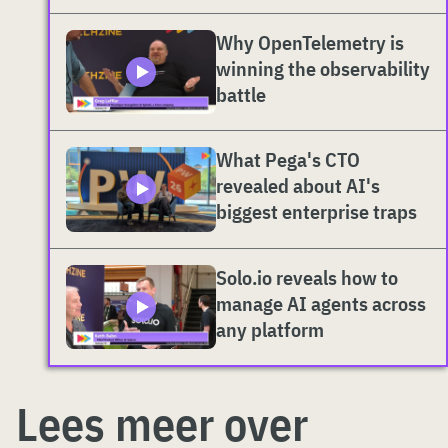
Why OpenTelemetry is
winning the observability
battle
What Pega's CTO
revealed about AI's
biggest enterprise traps
Solo.io reveals how to
manage AI agents across
any platform
Lees meer over