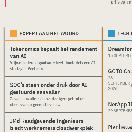
prijs van n
EXPERT AAN HET WOORD
TECH
Tokenomics bepaalt het rendement
Dreamfor
van AI
15 SEPTEMB
Vrijwel iedere organisatie heeft inmiddels een AI-
strategie. Veel min...
GOTO Co
28
SEPTEMBER
SOC’s staan onder druk door AI-
2026
gestuurde aanvallen
Zowel aanvallers als verdedigers gebruiken
NetApp I
steeds vaker generatieve e...
29 SEPTEMB
IMd Raadgevende Ingenieurs
Manhatta
biedt werknemers cloudwerkplek