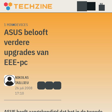
Skip
to
content
1 MIN
DEVICES
ASUS belooft
verdere
upgrades van
EEE-pc
NIKOLAS
TAILLIEU
26 juli 2008
17:10
ASUS heeft aangekondigd dat het in de tweede