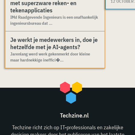
12 OCTOBER
met superzware reken- en
tekenapplicaties
IMd Raadgevende Ingenieurs is een onafhankelijk
ingenieursbureau dat ...
Je werkt je medewerkers in, doe je
hetzelfde met je AI-agents?
Jarenlang werd werk gekenmerkt door kleine
maar hardnekkige ineffici�...
Techzine.nl
Techzine richt zich op IT-professionals en zakelijke
decision makers door het publiceren van het laatste