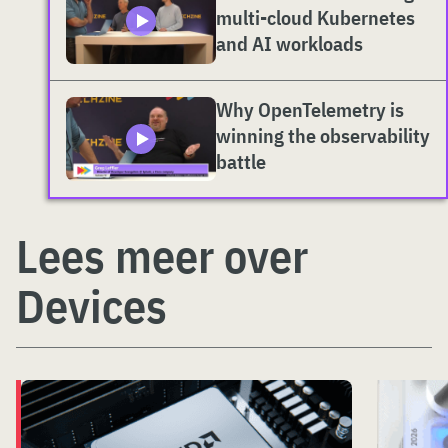
multi-cloud Kubernetes
and AI workloads
Why OpenTelemetry is
winning the observability
battle
Lees meer over
Devices