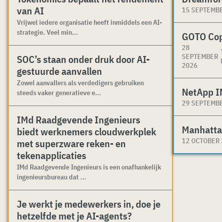
van AI
15 SEPTEMB
Vrijwel iedere organisatie heeft inmiddels een AI-
strategie. Veel min...
GOTO Co
28
SEPTEMBER
SOC’s staan onder druk door AI-
2026
gestuurde aanvallen
Zowel aanvallers als verdedigers gebruiken
NetApp I
steeds vaker generatieve e...
29 SEPTEMB
IMd Raadgevende Ingenieurs
Manhatta
biedt werknemers cloudwerkplek
12 OCTOBER
met superzware reken- en
tekenapplicaties
IMd Raadgevende Ingenieurs is een onafhankelijk
ingenieursbureau dat ...
Je werkt je medewerkers in, doe je
hetzelfde met je AI-agents?