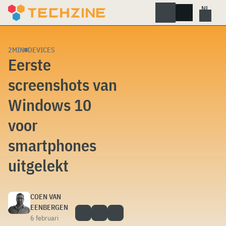
Skip
to
content
2MIN
DEVICES
Eerste
screenshots van
Windows 10
voor
smartphones
uitgelekt
COEN VAN
EENBERGEN
6 februari