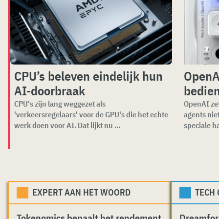
CPU’s beleven eindelijk hun
OpenAI
AI-doorbraak
bedien
CPU's zijn lang weggezet als
OpenAI zet
'verkeersregelaars' voor de GPU's die het echte
agents nie
werk doen voor AI. Dat lijkt nu ...
speciale ha
EXPERT AAN HET WOORD
TECH
Tokenomics bepaalt het rendement
Dreamfor