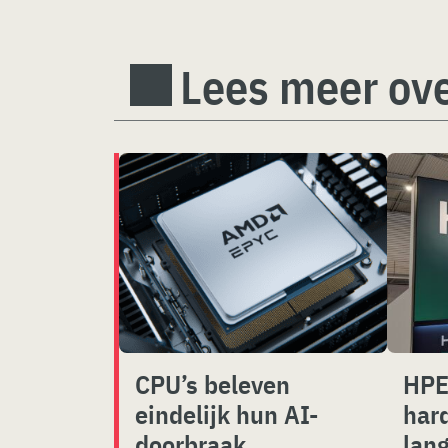
Lees meer ove
CPU’s beleven
HPE
eindelijk hun AI-
har
doorbraak
lan