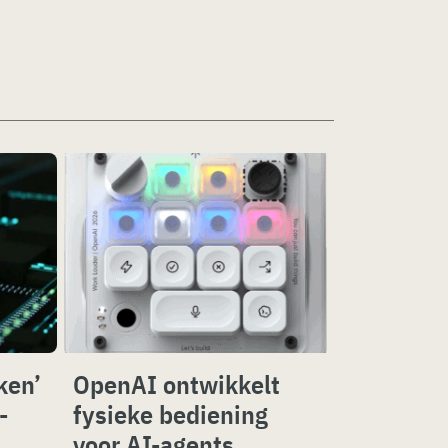
ken’
OpenAI ontwikkelt
-
fysieke bediening
voor AI-agents