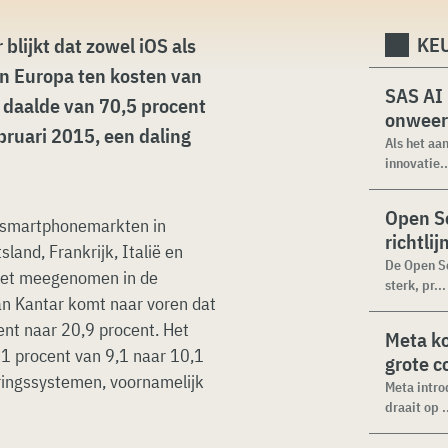
KEU
blijkt dat zowel iOS als
 Europa ten kosten van
SAS AI
 daalde van 70,5 procent
onweer
bruari 2015, een daling
Als het aa
innovatie..
Open Se
te smartphonemarkten in
richtli
sland, Frankrijk, Italië en
De Open Se
niet meegenomen in de
sterk, pr...
an Kantar komt naar voren dat
nt naar 20,9 procent. Het
Meta k
 procent van 9,1 naar 10,1
grote 
ringssystemen, voornamelijk
Meta intro
draait op .