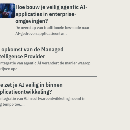
Hoe bouw je veilig agentic AI-
applicaties in enterprise-
omgevingen?
De overstap van traditionele low-code naar
AI-gedreven applicatieontw...
 opkomst van de Managed
telligence Provider
integratie van agentic AI verandert de manier waarop
rijven ope...
e zet je AI veilig in binnen
plicatieontwikkeling?
integratie van AI in softwareontwikkeling neemt in
g tempo toe,...