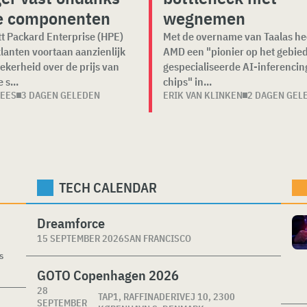
e componenten
wegnemen
t Packard Enterprise (HPE)
Met de overname van Taalas he
klanten voortaan aanzienlijk
AMD een "pionier op het gebie
ekerheid over de prijs van
gespecialiseerde AI-inferencin
 s...
chips" in...
DEES
3 DAGEN GELEDEN
ERIK VAN KLINKEN
2 DAGEN GEL
TECH CALENDAR
Dreamforce
15 SEPTEMBER 2026
SAN FRANCISCO
s
GOTO Copenhagen 2026
28
TAP1, RAFFINADERIVEJ 10, 2300
SEPTEMBER