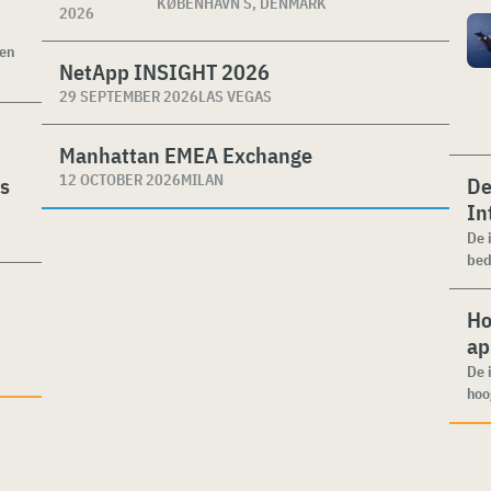
KØBENHAVN S, DENMARK
2026
ken
NetApp INSIGHT 2026
29 SEPTEMBER 2026
LAS VEGAS
Manhattan EMEA Exchange
12 OCTOBER 2026
MILAN
es
De
In
De 
bed
Ho
ap
De 
hoo