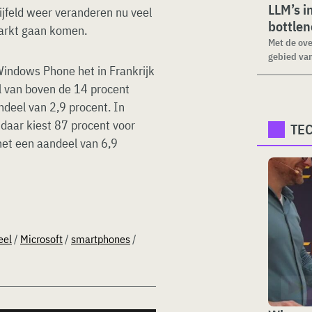
LLM’s i
jfeld weer veranderen nu veel
bottle
arkt gaan komen.
Met de ove
gebied van
 Windows Phone het in Frankrijk
l van boven de 14 procent
ndeel van 2,9 procent. In
 daar kiest 87 procent voor
TE
et een aandeel van 6,9
eel
/
Microsoft
/
smartphones
/