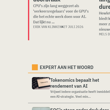
dur
CPU's zijn lang weggezet als
'verkeersregelaars' voor de GPU's
Hewlet
die het echte werk doen voor AI.
biedt 
Dat lijkt nu ...
meer z
ERIK VAN KLINKEN
27 JULI 2026
nieuwe
MELS 
EXPERT AAN HET WOORD
Tokenomics bepaalt het
rendement van AI
Vrijwel iedere organisatie heeft inmiddel
een AI-strategie. Veel min...
SOC’s staan onder druk door