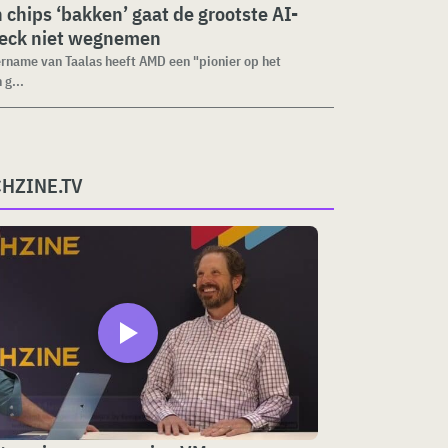
n chips ‘bakken’ gaat de grootste AI-
neck niet wegnemen
rname van Taalas heeft AMD een "pionier op het
 g...
CHZINE.TV