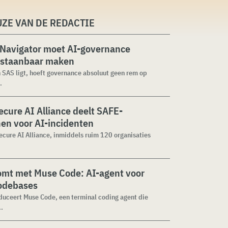
ZE VAN DE REDACTIE
 Navigator moet AI-governance
staanbaar maken
n SAS ligt, hoeft governance absoluut geen rem op
.
cure AI Alliance deelt SAFE-
jnen voor AI-incidenten
cure AI Alliance, inmiddels ruim 120 organisaties
omt met Muse Code: AI-agent voor
codebases
duceert Muse Code, een terminal coding agent die
..