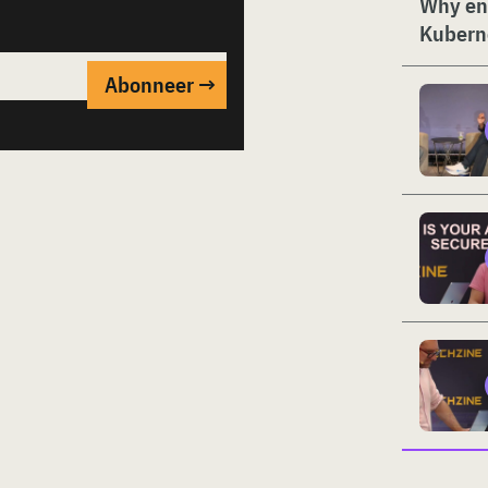
Why ent
Kubern