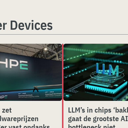
r Devices
 zet
LLM’s in chips ‘bak
dwareprijzen
gaat de grootste AI
ger vast ondanks
bottleneck niet