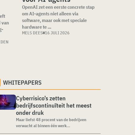
OpenAI zet een eerste concrete stap
om AI-agents niet alleen via
eft
software, maar ook met speciale
d van
hardware te ...
g-
MELS DEES
16 JULI 2026
EDEN
WHITEPAPERS
Cyberrisico’s zetten
bedrijfscontinuïteit het meest
onder druk
Maar liefst 48 procent van de bedrijven
verwacht al binnen één werk...