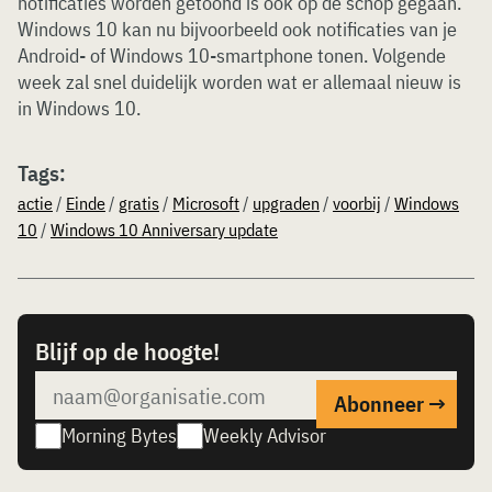
notificaties worden getoond is ook op de schop gegaan.
Windows 10 kan nu bijvoorbeeld ook notificaties van je
Android- of Windows 10-smartphone tonen. Volgende
week zal snel duidelijk worden wat er allemaal nieuw is
in Windows 10.
Tags:
actie
/
Einde
/
gratis
/
Microsoft
/
upgraden
/
voorbij
/
Windows
10
/
Windows 10 Anniversary update
Blijf op de hoogte!
Morning Bytes
Weekly Advisor