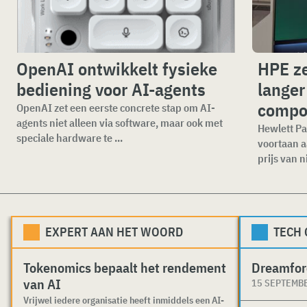
OpenAI ontwikkelt fysieke
HPE ze
bediening voor AI-agents
langer
compo
OpenAI zet een eerste concrete stap om AI-
agents niet alleen via software, maar ook met
Hewlett Pa
speciale hardware te ...
voortaan a
prijs van n
EXPERT AAN HET WOORD
TECH
Tokenomics bepaalt het rendement
Dreamfor
van AI
15 SEPTEMB
Vrijwel iedere organisatie heeft inmiddels een AI-