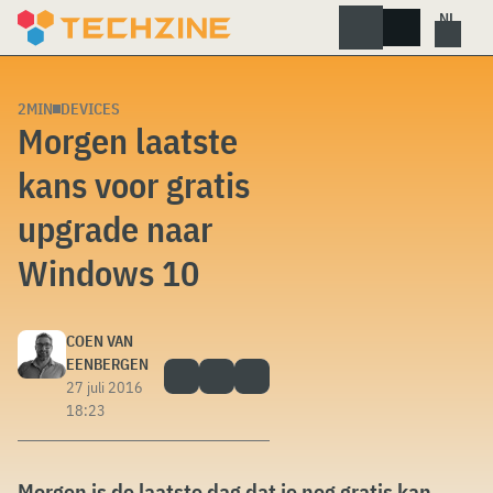
Skip
to
content
2MIN
DEVICES
Morgen laatste
kans voor gratis
upgrade naar
Windows 10
COEN VAN
EENBERGEN
27 juli 2016
18:23
Morgen is de laatste dag dat je nog gratis kan