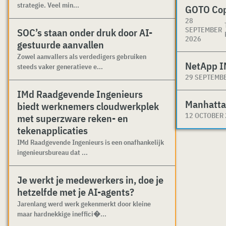
strategie. Veel min...
GOTO Co
28
SEPTEMBER
SOC’s staan onder druk door AI-
2026
gestuurde aanvallen
Zowel aanvallers als verdedigers gebruiken
NetApp I
steeds vaker generatieve e...
29 SEPTEMB
IMd Raadgevende Ingenieurs
Manhatta
biedt werknemers cloudwerkplek
12 OCTOBER
met superzware reken- en
tekenapplicaties
IMd Raadgevende Ingenieurs is een onafhankelijk
ingenieursbureau dat ...
Je werkt je medewerkers in, doe je
hetzelfde met je AI-agents?
Jarenlang werd werk gekenmerkt door kleine
maar hardnekkige ineffici�...