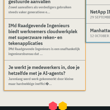
gestuurde aanvallen
Zowel aanvallers als verdedigers gebruiken
NetApp I
steeds vaker generatieve e...
29 SEPTEMB
IMd Raadgevende Ingenieurs
Manhatta
biedt werknemers cloudwerkplek
12 OCTOBER
met superzware reken- en
tekenapplicaties
IMd Raadgevende Ingenieurs is een onafhankelijk
ingenieursbureau dat ...
Je werkt je medewerkers in, doe je
hetzelfde met je AI-agents?
Jarenlang werd werk gekenmerkt door kleine
maar hardnekkige ineffici�...