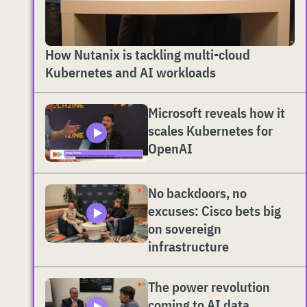
How Nutanix is tackling multi-cloud
Kubernetes and AI workloads
Microsoft reveals how it
scales Kubernetes for
OpenAI
No backdoors, no
excuses: Cisco bets big
on sovereign
infrastructure
The power revolution
coming to AI data