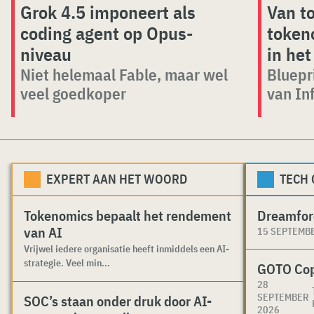
Grok 4.5 imponeert als
Van t
coding agent op Opus-
token
niveau
in het
Niet helemaal Fable, maar wel
Bluepr
veel goedkoper
van Inf
EXPERT AAN HET WOORD
TECH
Tokenomics bepaalt het rendement
Dreamfor
van AI
15 SEPTEMB
Vrijwel iedere organisatie heeft inmiddels een AI-
strategie. Veel min...
GOTO Co
28
SEPTEMBER
SOC’s staan onder druk door AI-
2026