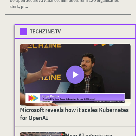
De Open Secure AI Alliance, inmiddels ruim 120 organisaties
sterk, pr...
TECHZINE.TV
Microsoft reveals how it scales Kubernetes
for OpenAI
How AI agents are