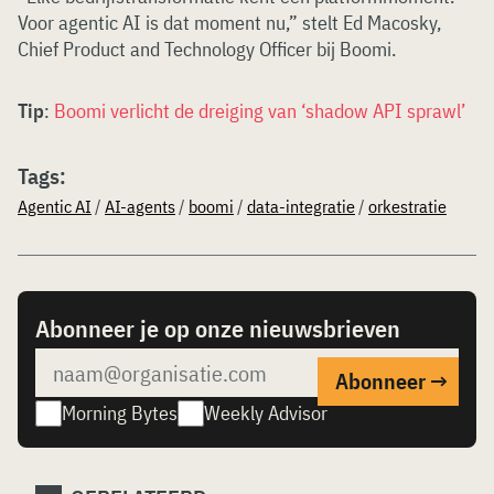
Voor agentic AI is dat moment nu,” stelt Ed Macosky,
Chief Product and Technology Officer bij Boomi.
Tip
:
Boomi verlicht de dreiging van ‘shadow API sprawl’
Tags:
Agentic AI
/
AI-agents
/
boomi
/
data-integratie
/
orkestratie
Abonneer je op onze nieuwsbrieven
Morning Bytes
Weekly Advisor