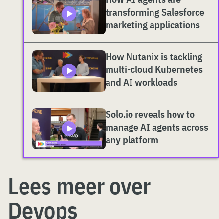
transforming Salesforce
marketing applications
How Nutanix is tackling
multi-cloud Kubernetes
and AI workloads
Solo.io reveals how to
manage AI agents across
any platform
Lees meer over
Devops