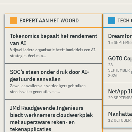
EXPERT AAN HET WOORD
TECH
Tokenomics bepaalt het rendement
Dreamfor
van AI
15 SEPTEMB
Vrijwel iedere organisatie heeft inmiddels een AI-
strategie. Veel min...
GOTO Co
28
SEPTEMBER
SOC’s staan onder druk door AI-
2026
gestuurde aanvallen
Zowel aanvallers als verdedigers gebruiken
NetApp I
steeds vaker generatieve e...
29 SEPTEMB
IMd Raadgevende Ingenieurs
Manhatta
biedt werknemers cloudwerkplek
12 OCTOBER
met superzware reken- en
tekenapplicaties