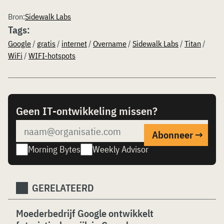
Bron:
Sidewalk Labs
Tags:
Google
/
gratis
/
internet
/
Overname
/
Sidewalk Labs
/
Titan
/
WiFi
/
WIFI-hotspots
Geen IT-ontwikkeling missen?
Morning Bytes
Weekly Advisor
GERELATEERD
Moederbedrijf Google ontwikkelt