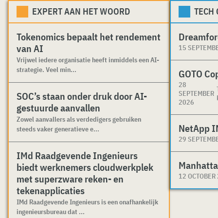
EXPERT AAN HET WOORD
TECH
Tokenomics bepaalt het rendement
Dreamfor
van AI
15 SEPTEMB
Vrijwel iedere organisatie heeft inmiddels een AI-
strategie. Veel min...
GOTO Co
28
SEPTEMBER
SOC’s staan onder druk door AI-
2026
gestuurde aanvallen
Zowel aanvallers als verdedigers gebruiken
NetApp I
steeds vaker generatieve e...
29 SEPTEMB
IMd Raadgevende Ingenieurs
Manhatta
biedt werknemers cloudwerkplek
12 OCTOBER
met superzware reken- en
tekenapplicaties
IMd Raadgevende Ingenieurs is een onafhankelijk
ingenieursbureau dat ...