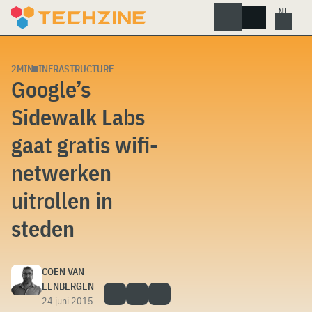
Skip
to
content
2MIN
INFRASTRUCTURE
Google’s
Sidewalk Labs
gaat gratis wifi-
netwerken
uitrollen in
steden
COEN VAN
EENBERGEN
24 juni 2015