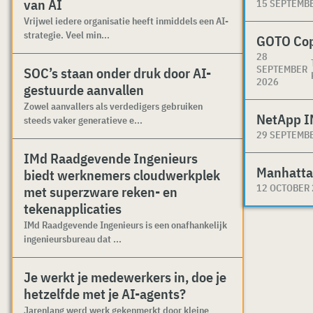
van AI
15 SEPTEMB
Vrijwel iedere organisatie heeft inmiddels een AI-
strategie. Veel min...
GOTO Co
28
SEPTEMBER
SOC’s staan onder druk door AI-
2026
gestuurde aanvallen
Zowel aanvallers als verdedigers gebruiken
NetApp I
steeds vaker generatieve e...
29 SEPTEMB
IMd Raadgevende Ingenieurs
Manhatta
biedt werknemers cloudwerkplek
12 OCTOBER
met superzware reken- en
tekenapplicaties
IMd Raadgevende Ingenieurs is een onafhankelijk
ingenieursbureau dat ...
Je werkt je medewerkers in, doe je
hetzelfde met je AI-agents?
Jarenlang werd werk gekenmerkt door kleine