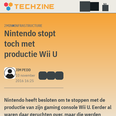
Skip
to
content
2MIN
INFRASTRUCTURE
Nintendo stopt
toch met
productie Wii U
JIM PEDD
10 november
2016 16:25
Nintendo heeft besloten om te stoppen met de
productie van zijn gaming console Wii U. Eerder al
waren daar geruchten over, maar die werden