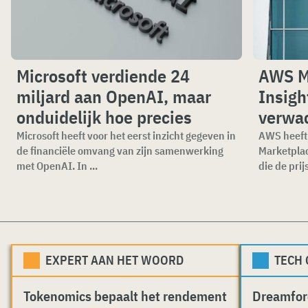
Microsoft verdiende 24
AWS M
miljard aan OpenAI, maar
Insigh
onduidelijk hoe precies
verwa
Microsoft heeft voor het eerst inzicht gegeven in
AWS heeft 
de financiële omvang van zijn samenwerking
Marketplac
met OpenAI. In ...
die de prijs
EXPERT AAN HET WOORD
TECH
Tokenomics bepaalt het rendement
Dreamfor