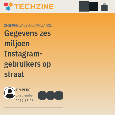
Skip
to
content
2MIN
PRIVACY & COMPLIANCE
Gegevens zes
miljoen
Instagram-
gebruikers op
straat
JIM PEDD
5 september
2017 15:26