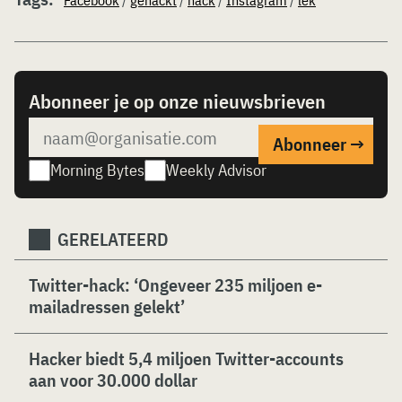
Facebook
/
gehackt
/
hack
/
Instagram
/
lek
Abonneer je op onze nieuwsbrieven
Morning Bytes
Weekly Advisor
GERELATEERD
Twitter-hack: ‘Ongeveer 235 miljoen e-
mailadressen gelekt’
Hacker biedt 5,4 miljoen Twitter-accounts
aan voor 30.000 dollar