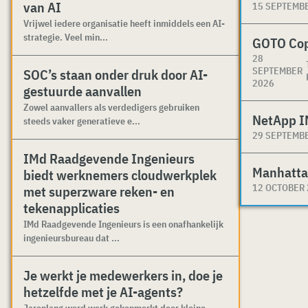
van AI
15 SEPTEMB
Vrijwel iedere organisatie heeft inmiddels een AI-
strategie. Veel min...
GOTO Co
28
SEPTEMBER
SOC’s staan onder druk door AI-
2026
gestuurde aanvallen
Zowel aanvallers als verdedigers gebruiken
NetApp I
steeds vaker generatieve e...
29 SEPTEMB
IMd Raadgevende Ingenieurs
Manhatta
biedt werknemers cloudwerkplek
12 OCTOBER
met superzware reken- en
tekenapplicaties
IMd Raadgevende Ingenieurs is een onafhankelijk
ingenieursbureau dat ...
Je werkt je medewerkers in, doe je
hetzelfde met je AI-agents?
Jarenlang werd werk gekenmerkt door kleine