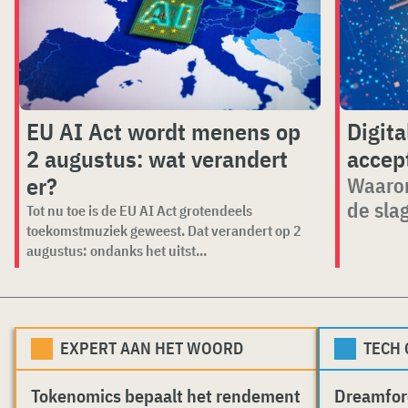
EU AI Act wordt menens op
Digita
2 augustus: wat verandert
accep
er?
Waarom
de sla
Tot nu toe is de EU AI Act grotendeels
toekomstmuziek geweest. Dat verandert op 2
augustus: ondanks het uitst...
EXPERT AAN HET WOORD
TECH
Tokenomics bepaalt het rendement
Dreamfor