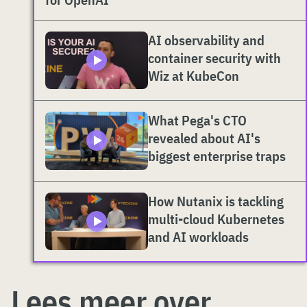
AI observability and
container security with
Wiz at KubeCon
What Pega's CTO
revealed about AI's
biggest enterprise traps
How Nutanix is tackling
multi-cloud Kubernetes
and AI workloads
Lees meer over