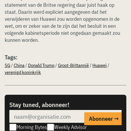
statement van de Britse regering daar juist haak op
staat. Daarin werd expliciet aangegeven dat het
verwijderen van Huawei zou worden opgenomen in de
wet, om er zeker van de te zijn dat het besluit in een
volgende kabinetsperiode niet ongedaan gemaakt zou
kunnen worden.
Tags:
5G
/
China
/
Donald Trump
/
Groot-Brittannië
/
Huawei
/
verenigd koninkrijk
Stay tuned, abonneer!
Morning Bytes
Weekly Advisor