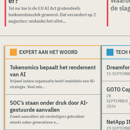
er?
de sla
Tot nu toe is de EU AI Act grotendeels
toekomstmuziek geweest. Dat verandert op 2
augustus: ondanks het uitst...
EXPERT AAN HET WOORD
TECH
Tokenomics bepaalt het rendement
Dreamfor
van AI
15 SEPTEMB
Vrijwel iedere organisatie heeft inmiddels een AI-
strategie. Veel min...
GOTO Co
28
SEPTEMBER
SOC’s staan onder druk door AI-
2026
gestuurde aanvallen
Zowel aanvallers als verdedigers gebruiken
NetApp I
steeds vaker generatieve e...
29 SEPTEMB