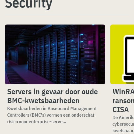
Security
Servers in gevaar door oude
WinRAR
BMC-kwetsbaarheden
ranso
CISA
Kwetsbaarheden in Baseboard Management
Controllers (BMC's) vormen een onderschat
De Amerika
risico voor enterprise-serve...
cybersecu
kwetsbaar