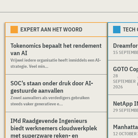
EXPERT AAN HET WOORD
TECH
Tokenomics bepaalt het rendement
Dreamfor
van AI
15 SEPTEMB
Vrijwel iedere organisatie heeft inmiddels een AI-
strategie. Veel min...
GOTO Co
28
SEPTEMBER
SOC’s staan onder druk door AI-
2026
gestuurde aanvallen
Zowel aanvallers als verdedigers gebruiken
NetApp I
steeds vaker generatieve e...
29 SEPTEMB
IMd Raadgevende Ingenieurs
Manhatta
biedt werknemers cloudwerkplek
12 OCTOBER
met superzware reken- en