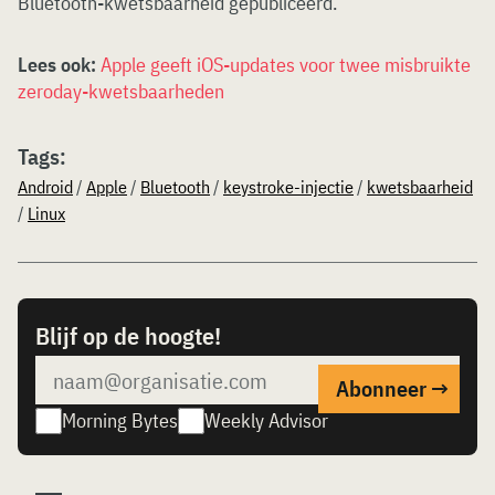
Bluetooth-kwetsbaarheid gepubliceerd.
Lees ook:
Apple geeft iOS-updates voor twee misbruikte
zeroday-kwetsbaarheden
Tags:
Android
/
Apple
/
Bluetooth
/
keystroke-injectie
/
kwetsbaarheid
/
Linux
Blijf op de hoogte!
Morning Bytes
Weekly Advisor