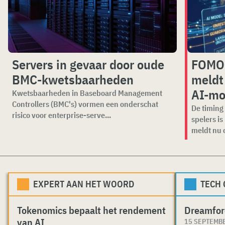
Servers in gevaar door oude
FOMO 
BMC-kwetsbaarheden
meldt
AI-mo
Kwetsbaarheden in Baseboard Management
Controllers (BMC's) vormen een onderschat
De timing 
risico voor enterprise-serve...
spelers i
meldt nu o
EXPERT AAN HET WOORD
TECH
Tokenomics bepaalt het rendement
Dreamfor
van AI
15 SEPTEMB