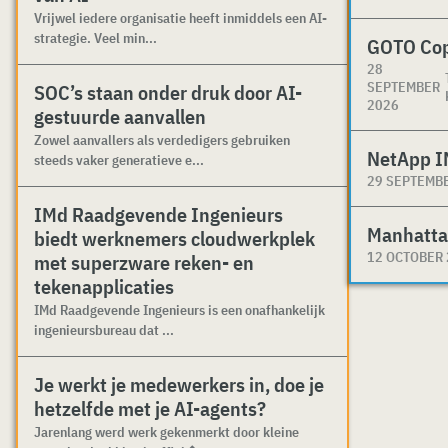
Vrijwel iedere organisatie heeft inmiddels een AI-
strategie. Veel min...
GOTO Co
28
SEPTEMBER
SOC’s staan onder druk door AI-
2026
gestuurde aanvallen
Zowel aanvallers als verdedigers gebruiken
NetApp I
steeds vaker generatieve e...
29 SEPTEMB
IMd Raadgevende Ingenieurs
Manhatta
biedt werknemers cloudwerkplek
12 OCTOBER
met superzware reken- en
tekenapplicaties
IMd Raadgevende Ingenieurs is een onafhankelijk
ingenieursbureau dat ...
Je werkt je medewerkers in, doe je
hetzelfde met je AI-agents?
Jarenlang werd werk gekenmerkt door kleine